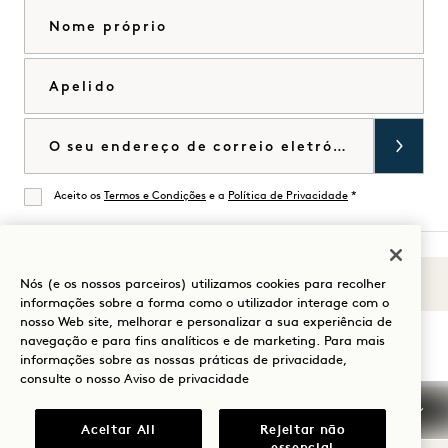
Nome próprio
Apelido
Correio eletrónico
Aceito os
Termos e Condições
e a
Política de Privacidade
*
De acordo
Nós (e os nossos parceiros) utilizamos cookies para recolher
Sons de 1
Visitar
Visitar
Visitar
Visitar
Visitar
Visitar
informações sobre a forma como o utilizador interage com o
Guia para a sua estadia
nosso Web site, melhorar e personalizar a sua experiência de
1
1
1
1
1
1
navegação e para fins analíticos e de marketing. Para mais
Hotels
Hotels
Hotels
Hotels
Hotels
Hotels
informações sobre as nossas práticas de privacidade,
no
no
no
no
no
no
consulte o nosso
Aviso de privacidade
Instagram
TikTok
Facebook
YouTube
LinkedIn
Spotify
Termos e condições
Aviso de privacidade
Aceitar All
Rejeitar não
Acessibilidade
Termos e condições Mission