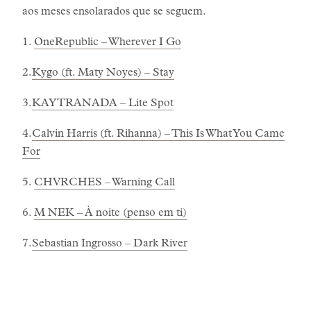
aos meses ensolarados que se seguem.
1.
OneRepublic – Wherever I Go
2.
Kygo (ft. Maty Noyes) – Stay
3.
KAYTRANADA – Lite Spot
4.
Calvin Harris (ft. Rihanna) – This Is What You Came
For
5.
CHVRCHES – Warning Call
6.
M NEK – À noite (penso em ti)
7.
Sebastian Ingrosso – Dark River