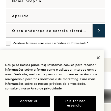
Apelido
Correio eletrónico
Aceito os
Termos e Condições
e a
Política de Privacidade
*
De acordo
Nós (e os nossos parceiros) utilizamos cookies para recolher
Sons de 1
Visitar
Visitar
Visitar
Visitar
Visitar
Visitar
informações sobre a forma como o utilizador interage com o
Guia para a sua estadia
nosso Web site, melhorar e personalizar a sua experiência de
1
1
1
1
1
1
navegação e para fins analíticos e de marketing. Para mais
Hotels
Hotels
Hotels
Hotels
Hotels
Hotels
informações sobre as nossas práticas de privacidade,
no
no
no
no
no
no
consulte o nosso
Aviso de privacidade
Instagram
TikTok
Facebook
YouTube
LinkedIn
Spotify
Termos e condições
Aviso de privacidade
Aceitar All
Rejeitar não
Acessibilidade
Termos e condições Mission
essencial
Cookie Settings