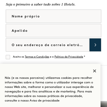
Seja o primeiro a saber tudo sobre 1 Hotels.
Nome próprio
Apelido
Correio eletrónico
Aceito os
Termos e Condições
e a
Política de Privacidade
*
De acordo
Nós (e os nossos parceiros) utilizamos cookies para recolher
Visitar
Visitar
Visitar
Visitar
Visitar
Visitar
informações sobre a forma como o utilizador interage com o
Guia para a sua estadia
nosso Web site, melhorar e personalizar a sua experiência de
1
1
1
1
1
1
navegação e para fins analíticos e de marketing. Para mais
Hotels
Hotels
Hotels
Hotels
Hotels
Hotels
informações sobre as nossas práticas de privacidade,
no
no
no
no
no
no
consulte o nosso
Aviso de privacidade
Instagram
TikTok
Facebook
YouTube
LinkedIn
Spotify