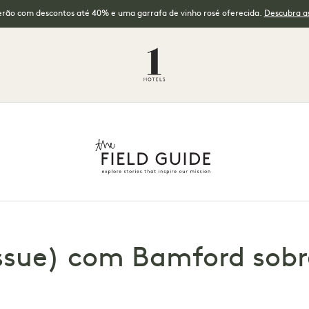
erão com descontos até 40% e uma garrafa de vinho rosé oferecida.
Descubra as
issue) com Bamford sobr