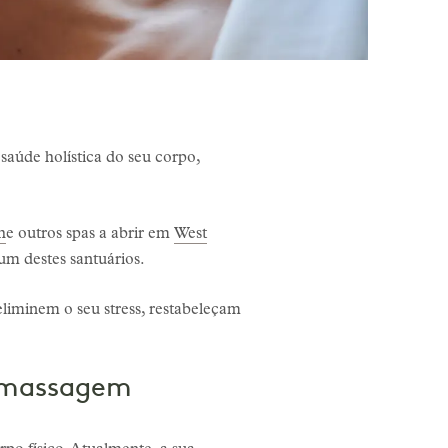
aúde holística do seu corpo,
h
e outros spas a abrir em
West
 um destes santuários.
eliminem o seu stress, restabeleçam
da massagem