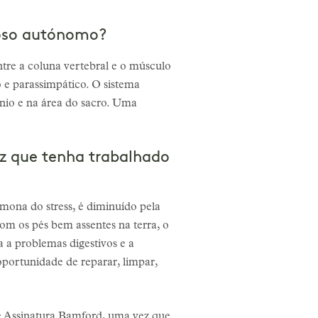
oso autónomo?
re a coluna vertebral e o músculo
o e parassimpático. O sistema
ânio e na área do sacro. Uma
z que tenha trabalhado
mona do stress, é diminuído pela
m os pés bem assentes na terra, o
 a problemas digestivos e a
ortunidade de reparar, limpar,
e Assinatura Bamford, uma vez que