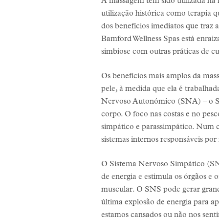
A massagem tem sido utilizada há m
utilização histórica como terapia q
dos benefícios imediatos que traz
Bamford Wellness Spas está enraiz
simbiose com outras práticas de cura
Os benefícios mais amplos da mas
pele, à medida que ela é trabalh
Nervoso Autonómico (SNA) – o SNA 
corpo. O foco nas costas e no pes
simpático e parassimpático. Num co
sistemas internos responsáveis por
O Sistema Nervoso Simpático (SNS
de energia e estimula os órgãos e 
muscular. O SNS pode gerar grande
última explosão de energia para a
estamos cansados ou não nos sentim