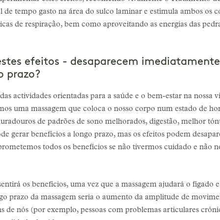
el de tempo gasto na área do sulco laminar e estimula ambos o
nicas de respiração, bem como aproveitando as energias das pedra
stes efeitos - desaparecem imediatament
o prazo?
as actividades orientadas para a saúde e o bem-estar na nossa v
amos uma massagem que coloca o nosso corpo num estado de hom
uradouros de padrões de sono melhorados, digestão, melhor tónu
de gerar benefícios a longo prazo, mas os efeitos podem desapa
omprometemos todos os benefícios se não tivermos cuidado e nã
entirá os benefícios, uma vez que a massagem ajudará o fígado e 
ongo prazo da massagem seria o aumento da amplitude de movime
uns de nós (por exemplo, pessoas com problemas articulares cró