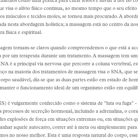
ilénios como uma prática para curar lesões e aliviar a dor no co
ue visa o alívio físico continua, ao mesmo tempo que o seu efeito
 aos músculos e tecidos moles, se tornou mais procurado. A abo
ada nesta abordagem holística; a massagem está no centro da nos
 física e espiritual.
sagem tornam-se claros quando compreendemos o que está a acon
ada por um terapeuta durante um tratamento. A massagem tem um
é a principal via nervosa que percorre a coluna vertebral, es
coço na maioria dos tratamentos de massagem visa o SNA, que se 
rpo saudável, diz-se que as duas partes estão em estado de home
 manter o funcionamento ideal de um organismo estão em equilíbr
) é vulgarmente conhecido como o sistema de "luta ou fuga" -
os processos de secreção hormonal, incluindo a adrenalina, o cor
s explosões de força em situações extremas ou, em situações qu
panhar aquele autocarro, correr até à meta ou simplesmente pa
os no nosso melhor. Esta é uma resposta natural do corpo, essen