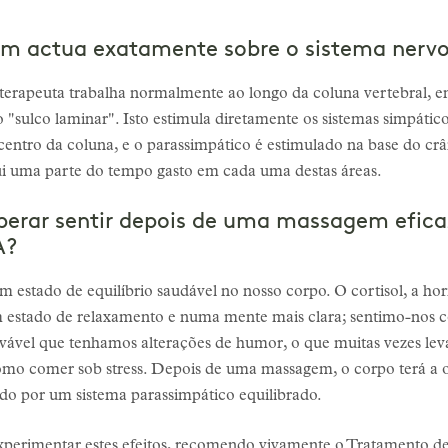
m actua exatamente sobre o sistema nerv
rapeuta trabalha normalmente ao longo da coluna vertebral, ent
"sulco laminar". Isto estimula diretamente os sistemas simpátic
centro da coluna, e o parassimpático é estimulado na base do cr
ui uma parte do tempo gasto em cada uma destas áreas.
perar sentir depois de uma massagem efica
A?
estado de equilíbrio saudável no nosso corpo. O cortisol, a hor
estado de relaxamento e numa mente mais clara; sentimo-nos co
ável que tenhamos alterações de humor, o que muitas vezes leva
o comer sob stress. Depois de uma massagem, o corpo terá a op
ado por um sistema parassimpático equilibrado.
experimentar estes efeitos, recomendo vivamente o Tratamento d