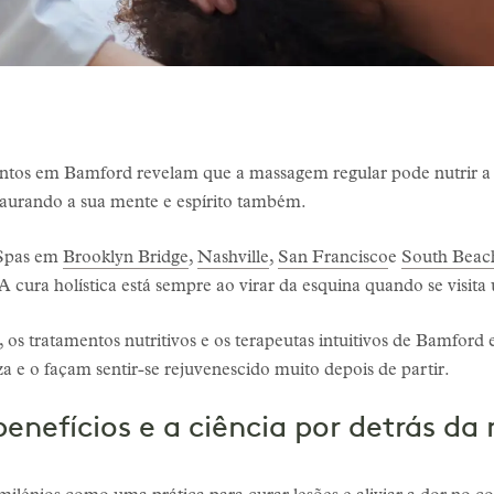
entos em Bamford revelam que a massagem regular pode nutrir a s
taurando a sua mente e espírito também.
 Spas em
Brooklyn Bridge
,
Nashville
,
San Francisco
e
South Beac
A cura holística está sempre ao virar da esquina quando se visita
 os tratamentos nutritivos e os terapeutas intuitivos de Bamford 
za e o façam sentir-se rejuvenescido muito depois de partir.
 benefícios e a ciência por detrás 