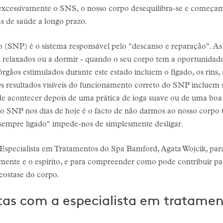
cessivamente o SNS, o nosso corpo desequilibra-se e começamos
 de saúde a longo prazo.
(SNP) é o sistema responsável pelo "descanso e reparação". As 
 relaxados ou a dormir - quando o seu corpo tem a oportunidade 
órgãos estimulados durante este estado incluem o fígado, os rins,
s resultados visíveis do funcionamento correto do SNP incluem s
e acontecer depois de uma prática de ioga suave ou de uma boa 
SNP nos dias de hoje é o facto de não darmos ao nosso corpo t
"sempre ligado" impede-nos de simplesmente desligar.
pecialista em Tratamentos do Spa Bamford, Agata Wojcik, para 
 mente e o espírito, e para compreender como pode contribuir 
eostase do corpo.
stas com a especialista em tratame