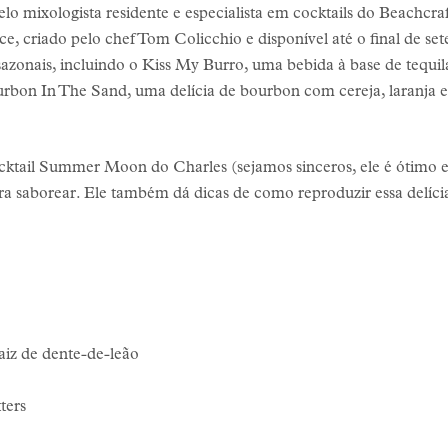
pelo mixologista residente e especialista em cocktails do Beach
e, criado pelo chef Tom Colicchio e disponível até o final de s
azonais, incluindo o Kiss My Burro, uma bebida à base de tequi
urbon In The Sand, uma delícia de bourbon com cereja, laranja e 
cktail Summer Moon do Charles (sejamos sinceros, ele é ótimo
ra saborear. Ele também dá dicas de como reproduzir essa delíci
raiz de dente-de-leão
ters