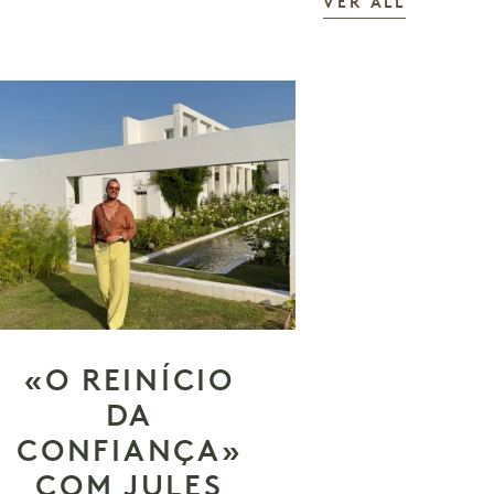
AS HIST
VER ALL
«O REINÍCIO
DA
CONFIANÇA»
COM JULES