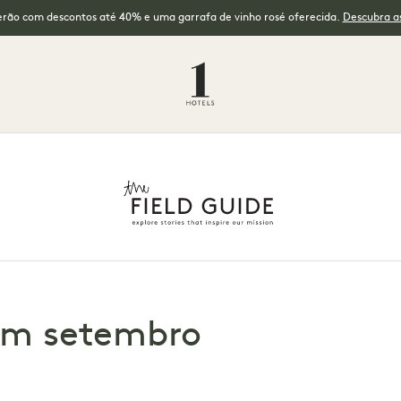
erão com descontos até 40% e uma garrafa de vinho rosé oferecida.
Descubra as
em setembro