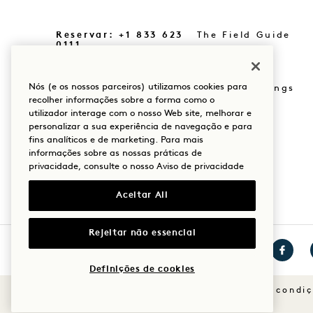
Reservar: +1 833 623
The Field Guide
0111
Imprensa
As nossas
localizações
Nós (e os nossos parceiros) utilizamos cookies para
Loja Goodthings
recolher informações sobre a forma como o
A nossa história
utilizador interage com o nosso Web site, melhorar e
Mission
personalizar a sua experiência de navegação e para
Sustentabilidade
fins analíticos e de marketing. Para mais
informações sobre as nossas práticas de
privacidade, consulte o nosso
Aviso de privacidade
Aceitar All
Rejeitar não essencial
Definições de cookies
Visitar
Visitar
Visitar
1
1
1
Termos e condi
Hotels
Hotels
Hotels