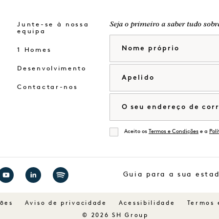
Junte-se à nossa
Seja o primeiro a saber tudo sobr
equipa
Nome próprio
1 Homes
Desenvolvimento
Apelido
Contactar-nos
Correio eletrónico
Aceito os
Termos e Condições
e a
Pol
De acordo
Guia para a sua esta
Visitar
Visitar
Visitar
1
1
1
ções
Aviso de privacidade
Acessibilidade
Termos 
Hotels
Hotels
Hotels
© 2026 SH Group