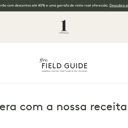
erão com descontos até 40% e uma garrafa de vinho rosé oferecida.
Descubra as
ra com a nossa receita 