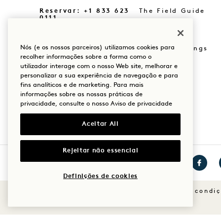
Reservar: +1 833 623
The Field Guide
0111
Imprensa
As nossas
localizações
Nós (e os nossos parceiros) utilizamos cookies para
Loja Goodthings
recolher informações sobre a forma como o
A nossa história
utilizador interage com o nosso Web site, melhorar e
Mission
personalizar a sua experiência de navegação e para
Sustentabilidade
fins analíticos e de marketing. Para mais
informações sobre as nossas práticas de
privacidade, consulte o nosso
Aviso de privacidade
Aceitar All
Rejeitar não essencial
Definições de cookies
Visitar
Visitar
Visitar
1
1
1
Termos e condi
Hotels
Hotels
Hotels
no
no
no