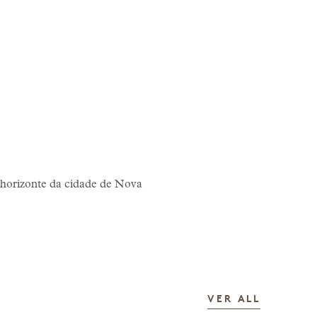
o horizonte da cidade de Nova
AS HIST
VER ALL