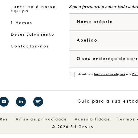
Junte-se à nossa
Seja o primeiro a saber tudo sobr
equipa
Nome próprio
1 Homes
Desenvolvimento
Apelido
Contactar-nos
Correio eletrónico
Aceito os
Termos e Condições
e a
Pol
De acordo
Guia para a sua esta
Visitar
Visitar
Visitar
1
1
1
ções
Aviso de privacidade
Acessibilidade
Termos 
Hotels
Hotels
Hotels
© 2026 SH Group
no
no
no