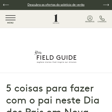
Saltar para o conteúdo principal
Descubra as ofertas do solstício de verão
NaN / 6
MEMBROS
CHAMADA
MENU
5 coisas para fazer
com o pai neste Dia