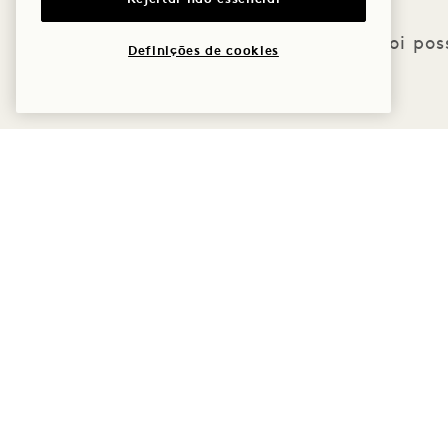
Desculpe, não foi pos
Definições de cookies
Reservar: +1 833 623
The Field Guide
0111
Imprensa
As nossas
localizações
Loja Goodthings
A nossa história
Mission
Sustentabilidade