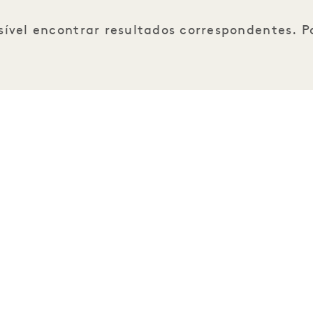
sível encontrar resultados correspondentes. Po
Junte-se à nossa
Seja o primeiro a saber tudo sobr
equipa
Nome próprio
1 Homes
Desenvolvimento
Apelido
Contactar-nos
Correio eletrónico