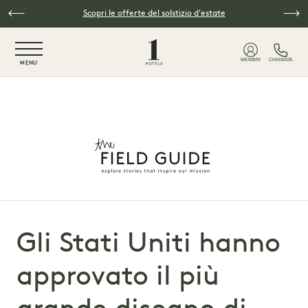
Vai al contenuto principale
Scopri le offerte del solstizio d'estate
NaN / 6
MEMBRI
CHIAMATA
MENU
Gli Stati Uniti hanno
approvato il più