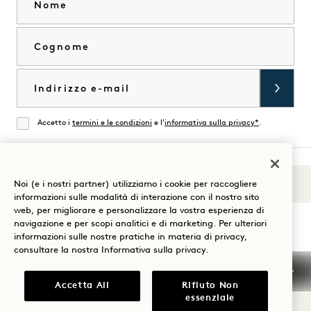
Cognome
Email
Accetto i
termini e le condizioni
e l'
informativa sulla privacy*
.
Accordati
Noi (e i nostri partner) utilizziamo i cookie per raccogliere
Suoni di 1
Visita
Visita
Visita
Visita
Visita
Visita
informazioni sulle modalità di interazione con il nostro sito
Guida al soggiorno
web, per migliorare e personalizzare la vostra esperienza di
1
1
1
1
1
1
navigazione e per scopi analitici e di marketing. Per ulteriori
Hotels
Hotels
Hotels
Hotels
Hotels
Hotels
informazioni sulle nostre pratiche in materia di privacy,
su
su
su
su
su
su
consultare la nostra
Informativa sulla privacy
.
Instagram
TikTok
Facebook
YouTube
LinkedIn
Spotify
Termini e condizioni
Informativa sulla privacy
Accetta All
Rifiuto Non
Accessibilità
Termini e condizioni Mission
essenziale
Cookie Settings