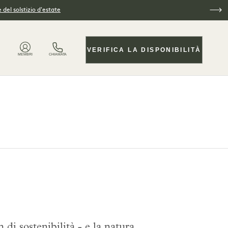
 del solstizio d'estate
VERIFICA LA DISPONIBILITÀ
MEMBRI
CHIAMATA
 di sostenibilità - e la natura,