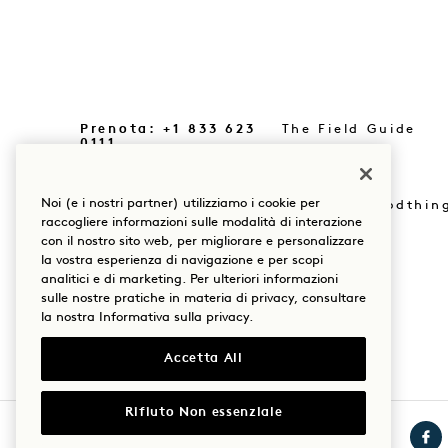
Prenota: +1 833 623
The Field Guide
0111
Stampa
Le nostre sedi
Noi (e i nostri partner) utilizziamo i cookie per
Acquista Goodthin
La nostra storia
raccogliere informazioni sulle modalità di interazione
con il nostro sito web, per migliorare e personalizzare
Mission
Sostenibilità
la vostra esperienza di navigazione e per scopi
analitici e di marketing. Per ulteriori informazioni
sulle nostre pratiche in materia di privacy, consultare
la nostra
Informativa sulla privacy
.
Accetta All
Rifiuto Non essenziale