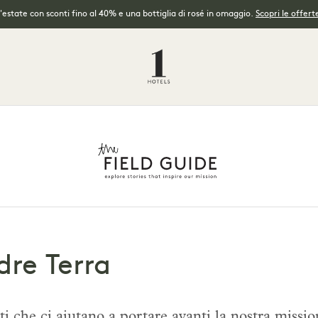
l'estate con sconti fino al 40% e una bottiglia di rosé in omaggio.
Scopri le offerte
dre Terra
ti che ci aiutano a portare avanti la nostra mission