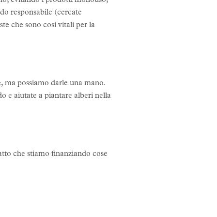
no, evitando i prodotti monouso,
modo responsabile (cercate
te che sono così vitali per la
nte, ma possiamo darle una mano.
o e aiutate a piantare alberi nella
atto che stiamo finanziando cose