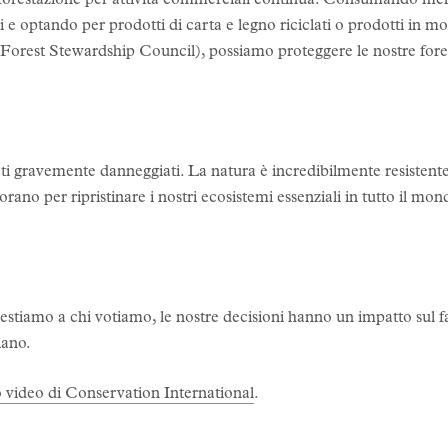
deforestazione per attività commerciali continua. Consumando me
li e optando per prodotti di carta e legno riciclati o prodotti in 
il Forest Stewardship Council), possiamo proteggere le nostre fores
tati gravemente danneggiati. La natura è incredibilmente resiste
rano per ripristinare i nostri ecosistemi essenziali in tutto il mond
tiamo a chi votiamo, le nostre decisioni hanno un impatto sul f
iano.
 video di Conservation International
.