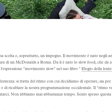
 una scelta e, soprattutto, un impegno. Il movimento è nato negli an
rtura di un McDonalds a Roma. Da lì è nato lo slow food, che da 
l'espressione "movimento slow" nel suo libro "
Elogio della lente
entezza: si tratta del ritmo con cui decidiamo di operare, sia per 
tà e di ricablare la nostra programmazione occidentale. Il "ritmo ve
tarci. Non abbiamo mai abbastanza tempo. Sento spesso questa p