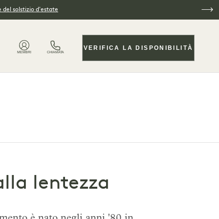
 del solstizio d'estate
VERIFICA LA DISPONIBILITÀ
MEMBRI
CHIAMATA
alla lentezza
imento è nato negli anni '80 in