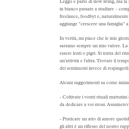
Leggo e parlo di slow living, ma la
in bianco passate a studiare – compi
freelance, foodbyt e, naturalmente a
aggiunge "crescere una famiglia" a 
In verità, mi piace che le mie gior
saranno sempre un mio valore. La vi
essere lenti o pigri. Si tratta del r
un'attività e l'altra. Trovare il te
dei sentimenti invece di respingerli
Alcuni suggerimenti su come inizi
- Coltivate i vostri rituali mattuti
da dedicare a voi stessi. Assumetevi
- Praticare un atto di amore quotidi
gli altri è un riflesso del nostro r