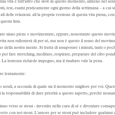
 mia vita è tutt'altro che slow in questo momento, almeno nel senso
ti, test, esami praticamente ogni giorno della settimana – a cui si
ll delle relazioni. all la propria versione di questa vita piena, co
questa lista.
nate siano piene e movimentate, eppure, nonostante questo movimen
ta non rallenterà di per sé, ma non è questo il senso del movimento
itmo della nostra mente. Si tratta di assaporare i minuti, tanti o po
mpo per fare stretching, meditare, respirare, preparare del cibo pon
. La lentezza richiede impegno, ma il risultato vale la pena.
are lentamente:
ni o serali, a seconda di quale sia il momento migliore per voi. Que
 la responsabilità di dare priorità a questo aspetto, perché nessun 
ano verso se stessi - investire nella cura di sé e diventare consape
apporto con noi stessi. L'amore per se stessi può includere qualsiasi