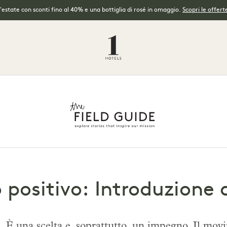
l'estate con sconti fino al 40% e una bottiglia di rosé in omaggio.
Scopri le offerte
 positivo: Introduzione 
ta. È una scelta e, soprattutto, un impegno. Il mov