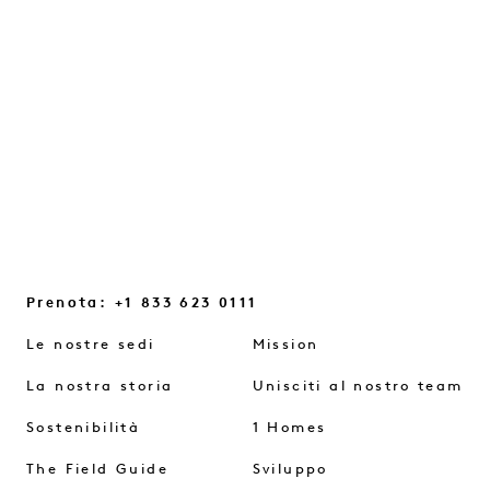
bagliori quotidiani e sui piccoli
cambiamenti di prospettiva che ci aiutano
a ritrovare il contatto con noi stessi...
CONTINUA A LEGGERE
Prenota: +1 833 623 0111
Le nostre sedi
Mission
La nostra storia
Unisciti al nostro team
Sostenibilità
1 Homes
The Field Guide
Sviluppo