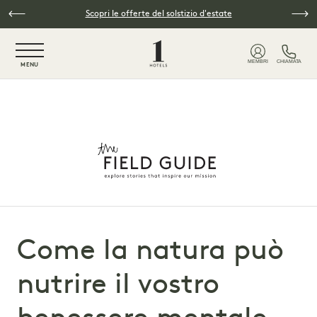
Vai al contenuto principale
Scopri le offerte del solstizio d'estate
NaN / 6
MEMBRI
CHIAMATA
MENU
Come la natura può
nutrire il vostro