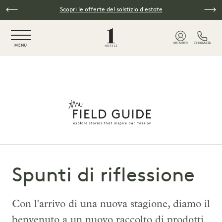
Vai al contenuto principale
Scopri le offerte del solstizio d'estate
NaN / 6
MEMBRI
CHIAMATA
MENU
Spunti di riflessione
Con l'arrivo di una nuova stagione, diamo il
benvenuto a un nuovo raccolto di prodotti