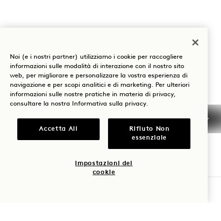
Prenota: +1 833 623 0111
Le nostre sedi
Mission
Noi (e i nostri partner) utilizziamo i cookie per raccogliere
informazioni sulle modalità di interazione con il nostro sito
La nostra storia
Unisciti al nostro team
web, per migliorare e personalizzare la vostra esperienza di
navigazione e per scopi analitici e di marketing. Per ulteriori
Sostenibilità
1 Homes
informazioni sulle nostre pratiche in materia di privacy,
consultare la nostra
Informativa sulla privacy
.
The Field Guide
Sviluppo
Accetta All
Rifiuto Non
Stampa
Contatto
essenziale
Acquista Goodthings
Impostazioni dei
cookie
Siate i primi a scoprire tutto su 1 Hotels.
VERIFICA LA DISPONIBILITÀ
Nome