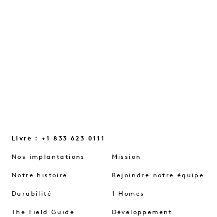
petites lueurs du quotidien et les petits
changements de mentalité qui nous
aident à renouer le contact…
LIRE LA SUITE
Livre : +1 833 623 0111
Nos implantations
Mission
Notre histoire
Rejoindre notre équipe
Durabilité
1 Homes
The Field Guide
Développement