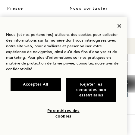
Presse
Nous contacter
Acheter Goodthings
Nous (et nos partenaires) utilisons des cookies pour collecter
Soyez le premier à découvrir tout ce qui concerne 1 Hotels.
des informations sur la manière dont vous interagissez avec
Sons du 1
notre site web, pour améliorer et personnaliser votre
Prénom
expérience de navigation, ainsi qu'à des fins d'analyse et de
marketing. Pour plus d'informations sur nos pratiques en
matière de protection de la vie privée, consultez notre
avis de
Nom de famille
confidentialité
.
Courriel
Accepter All
Rejeter les
demandes non
essentielles
J'accepte les
conditions générales
et la
politique de confidentialité
*.
Accorder
Paramètres des
cookies
VÉRIFIER LA DISPONIBILITÉ
Visitez
Visitez
Visitez
Visitez
Visitez
Visitez