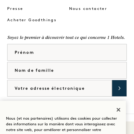
Presse
Nous contacter
Acheter Goodthings
Soyez le premier à découvrir tout ce qui concerne 1 Hotels.
Prénom
Nom de famille
Courriel
J'accepte les
conditions générales
et la
politique de confidentialité
*.
Accorder
Nous (et nos partenaires) utilisons des cookies pour collecter
des informations sur la manière dont vous interagissez avec
Sons du 1
notre site web, pour améliorer et personnaliser votre
Visitez
Visitez
Visitez
Visitez
Visitez
Visitez