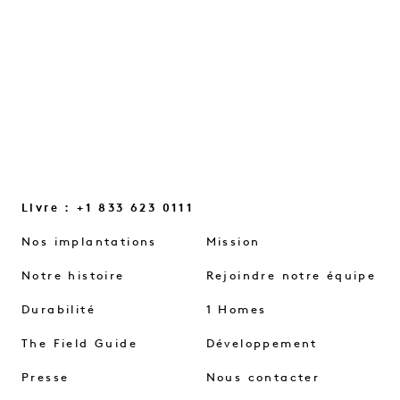
aident à renouer le contact…
LIRE LA SUITE
Livre : +1 833 623 0111
Nos implantations
Mission
Notre histoire
Rejoindre notre équipe
Durabilité
1 Homes
The Field Guide
Développement
Presse
Nous contacter