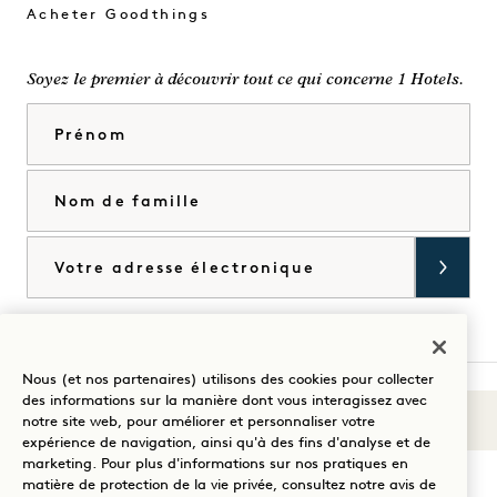
Acheter Goodthings
Soyez le premier à découvrir tout ce qui concerne 1 Hotels.
Prénom
Nom de famille
Courriel
J'accepte les
conditions générales
et la
politique de confidentialité
*.
Accorder
Nous (et nos partenaires) utilisons des cookies pour collecter
des informations sur la manière dont vous interagissez avec
Sons du 1
notre site web, pour améliorer et personnaliser votre
Visitez
Visitez
Visitez
Visitez
Visitez
Visitez
expérience de navigation, ainsi qu'à des fins d'analyse et de
Guidez votre séjour
1
1
1
1
1
1
marketing. Pour plus d'informations sur nos pratiques en
matière de protection de la vie privée, consultez notre
avis de
Hotels
Hotels
Hotels
Hotels
Hotels
Hotels