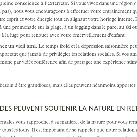
eine conscience à l'extérieur.
Si vous vivez dans une région où
ge pas), nous vous encourageons à effectuer votre entraînement qu
otre esprit et votre énergie tout en alignant votre horloge interne. 
à une promenade sur la plage, à un jogging dans le parc, au ski 
 la luge pour renouer avec votre émerveillement d'enfant.
hez un vieil ami.
Le temps froid et la dépression saisonnière pe
mportant que jamais de privilégier les relations sociales. Si vos ami
mmune par vidéoconférence afin de partager une expérience stim
 besoin d'être grandioses, mais elles peuvent néanmoins apporte
DES PEUVENT SOUTENIR LA NATURE EN RE
ales vous rapproche, à sa manière, de la nature pour vous remon
 tous les jours. Il est important de se rappeler que notre relation