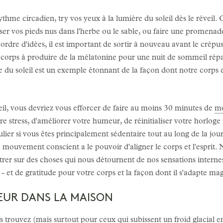
thme circadien, try vos yeux à la lumière du soleil dès le réveil. 
oser vos pieds nus dans l'herbe ou le sable, ou faire une promenad
rdre d'idées, il est important de sortir à nouveau avant le crépu
 corps à produire de la mélatonine pour une nuit de sommeil répar
 du soleil est un exemple étonnant de la façon dont notre corps e
eil, vous devriez vous efforcer de faire au moins 30 minutes de
mo
re stress, d'améliorer votre humeur, de réinitialiser votre horloge
ulier si vous êtes principalement sédentaire tout au long de la jou
 mouvement conscient a le pouvoir d'aligner le corps et l'esprit.
er sur des choses qui nous détournent de nos sensations interne
- et de gratitude pour votre corps et la façon dont il s'adapte m
IEUR DANS LA MAISON
us trouvez (mais surtout pour ceux qui subissent un froid glacia