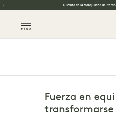
Disfruta de la tranquilidad del vera
NaN / 6
MENÚ
Ir al contenido principal
Fuerza en equil
transformarse 