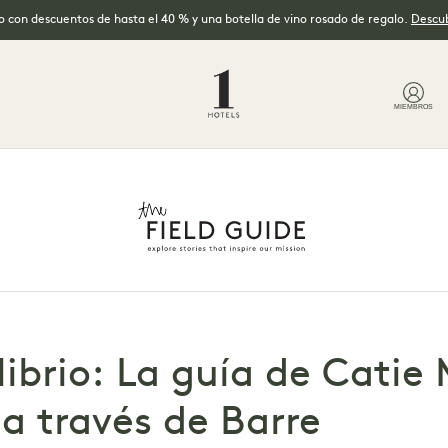
no con descuentos de hasta el 40 % y una botella de vino rosado de regalo.
Descub
MIEMBROS
ibrio: La guía de Catie 
a través de Barre