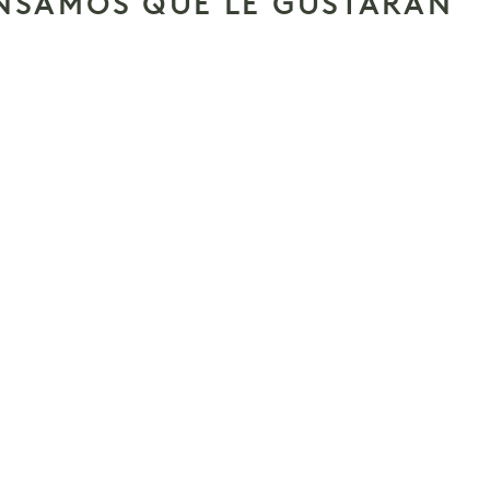
ENSAMOS QUE LE GUSTARÁN
THE ART OF
BETTER SLEEP
WITH
HIGHERDOSE