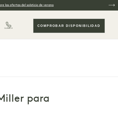
re las ofertas del solsticio de verano
COMPROBAR DISPONIBILIDAD
LLAME A
Miller para