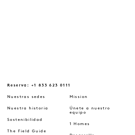
destellos cotidianos y los pequeños
cambios de mentalidad que nos ayudan a
reconectar...
SEGUIR LEYENDO
Reserva: +1 833 623 0111
Nuestras sedes
Mission
Nuestra historia
Únete a nuestro
equipo
Sostenibilidad
1 Homes
The Field Guide