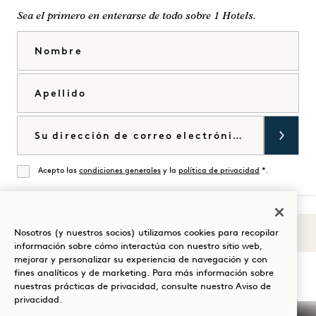
Sea el primero en enterarse de todo sobre 1 Hotels.
Nombre
Apellido
Correo electrónico
Acepto las
condiciones generales
y la
política de privacidad
*.
De acuerdo
Nosotros (y nuestros socios) utilizamos cookies para recopilar
Sonidos de 1
Visita
Visita
Visite
Visite
Visite
Visita
información sobre cómo interactúa con nuestro sitio web,
Guíe su estancia
mejorar y personalizar su experiencia de navegación y con
1
1
1
1
1
1
fines analíticos y de marketing. Para más información sobre
Hotels
Hotels
Hotels
Hotels
Hotels
Hotels
nuestras prácticas de privacidad, consulte nuestro
Aviso de
en
en
en
en
en
en
privacidad
.
Instagram
TikTok
Facebook
YouTube
LinkedIn
Spotify