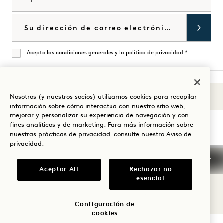
Correo electrónico
Acepto las
condiciones generales
y la
política de privacidad
*.
De acuerdo
Nosotros (y nuestros socios) utilizamos cookies para recopilar
Sonidos de 1
Visita
Visita
Visite
Visite
Visite
Visita
información sobre cómo interactúa con nuestro sitio web,
Guíe su estancia
mejorar y personalizar su experiencia de navegación y con
1
1
1
1
1
1
fines analíticos y de marketing. Para más información sobre
Hotels
Hotels
Hotels
Hotels
Hotels
Hotels
nuestras prácticas de privacidad, consulte nuestro
Aviso de
en
en
en
en
en
en
privacidad
.
Instagram
TikTok
Facebook
YouTube
LinkedIn
Spotify
Condiciones generales
Confidencialidad
Aceptar All
Rechazar no
Accesibilidad
Condiciones de Mission
esencial
Cookie Settings
© 2026 SH Group
Configuración de
cookies