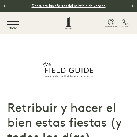
Ir al contenido principal
Descubre las ofertas del solsticio de verano
NaN / 6
MIEMBROS
LLAME A
MENÚ
Retribuir y hacer el
bien estas fiestas (y