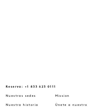
VON HEP
Una conversación sobre la intuición, los
destellos cotidianos y los pequeños
cambios de mentalidad que nos ayudan a
reconectar...
SEGUIR LEYENDO
Reserva: +1 833 623 0111
Nuestras sedes
Mission
Nuestra historia
Únete a nuestro