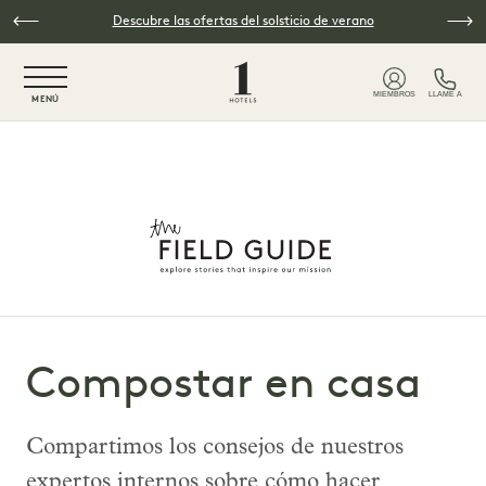
Ir al contenido principal
Descubre las ofertas del solsticio de verano
NaN / 6
MIEMBROS
LLAME A
MENÚ
Compostar en casa
Compartimos los consejos de nuestros
expertos internos sobre cómo hacer