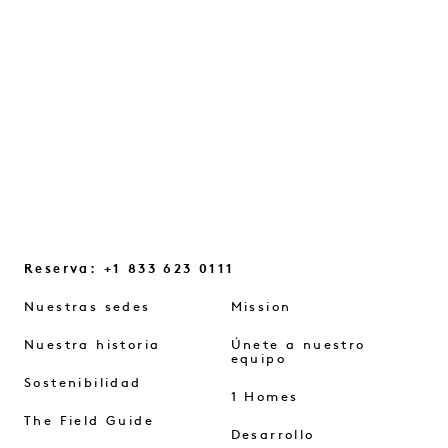
cambios de mentalidad que nos ayudan a
reconectar...
SEGUIR LEYENDO
Reserva: +1 833 623 0111
Nuestras sedes
Mission
Nuestra historia
Únete a nuestro
equipo
Sostenibilidad
1 Homes
The Field Guide
Desarrollo