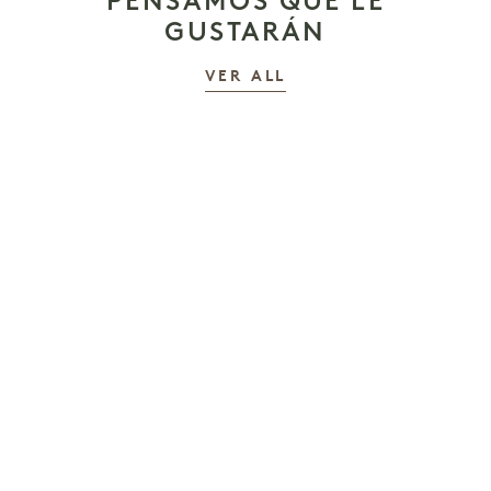
PENSAMOS QUE LE
GUSTARÁN
LAS HISTORIAS
VER ALL
EL RITUAL MÁS DULCE DE