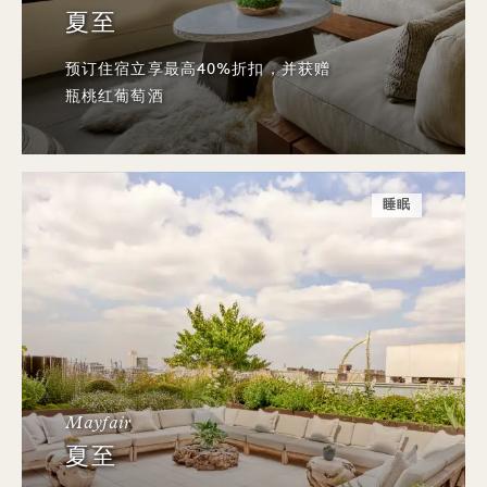
夏至
预订住宿立享最高40%折扣，并获赠
瓶桃红葡萄酒
睡眠
Mayfair
夏至