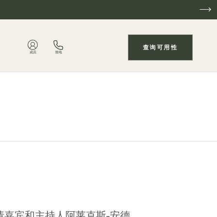
查询可用性
成员
致电
，每周邀请嘉宾和主持人阿莱克斯-安德