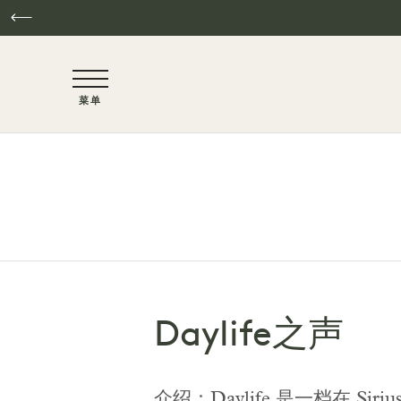
NaN / 6
菜单
跳至主要内容
Daylife之声
介绍：Daylife 是一档在 Si