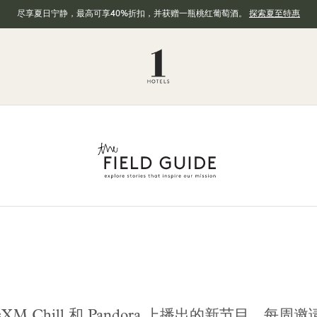
尽享夏日宁静，最高可享40%折扣，并获赠一瓶桃红葡萄酒。
探索夏至特惠
riusXM Chill 和 Pandora 上播出的新节目