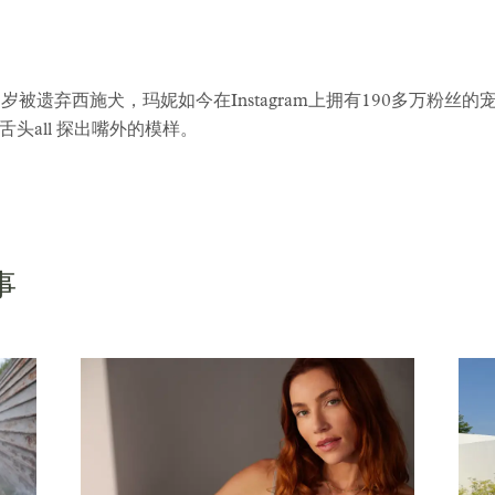
遗弃西施犬，玛妮如今在Instagram上拥有190多万粉丝的宠爱。快
头all 探出嘴外的模样。
事