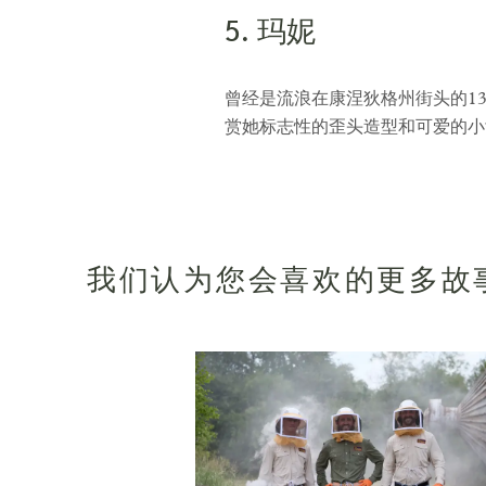
5. 玛妮
曾经是流浪在康涅狄格州街头的13岁被
赏她标志性的歪头造型和可爱的小舌
我们认为您会喜欢的更多故