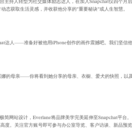
主持人转型为社交媒体励志达人，在加入Snapchat仅四个
常动态获取生活灵感，并收获他分享的"重要秘诀"或人生智慧。
at达人——准备好被他用iPhone创作的画作震撼吧。我们坚信他用的
子、露娜的母亲——你将看到她分享的母亲、衣橱、爱犬的快照，以
网站设计，Everlane将品牌美学完美延伸至Snapchat平
推向新高度。关注官方账号即可参与办公室导览、客户访谈、新品预