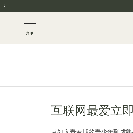
NaN / 6
菜单
跳至主要内容
互联网最爱立即关
从初入青春期的青少年到成熟品