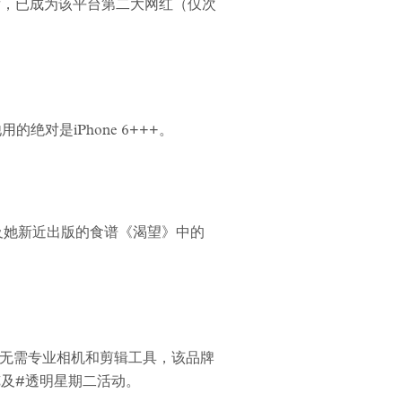
月后，已成为该平台第二大网红（仅次
绝对是iPhone 6+++。
及她新近出版的食谱《渴望》中的
台。无需专业相机和剪辑工具，该品牌
览及#透明星期二活动。