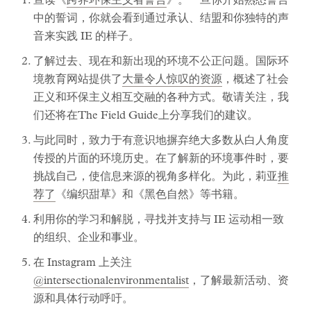
宣读《
跨界环保主义者誓言
》。一旦你开始熟悉誓言
中的誓词，你就会看到通过承认、结盟和你独特的声
音来实践 IE 的样子。
了解过去、现在和新出现的环境不公正问题。国际环
境教育网站提供了
大量令人惊叹的资源
，概述了社会
正义和环保主义相互交融的各种方式。敬请关注，我
们还将在The Field Guide上分享我们的建议。
与此同时，致力于有意识地摒弃绝大多数从白人角度
传授的片面的环境历史。在了解新的环境事件时，要
挑战自己，使信息来源的视角多样化。为此，莉亚
推
荐了
《编织甜草》和《黑色自然》等书籍。
利用你的学习和解脱，寻找并支持与 IE 运动相一致
的组织、企业和事业。
在 Instagram 上关注
@intersectionalenvironmentalist
，了解最新活动、资
源和具体行动呼吁。