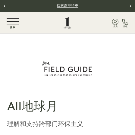
跳至主要内容
探索夏至特惠
NaN / 6
成员
致电
菜单
All地球月
理解和支持跨部门环保主义