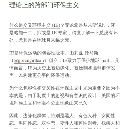
理论上的跨部门环保主义
什么是交叉环境主义 (IE)
？无论您是从未听说过，还
是略知一二，抑或是 IE 专家，稍微了解一下总没有坏
处，尤其是在地球月来临之际。
IE是环保运动的包容性版本。由
莉亚·托马斯
（
@greengirlleah
）创立，IE致力于保护地球与all 。具
体而言，IE为历史上被边缘化、被压制和脆弱群体发
声，以构建更公平的环保运动。
为什么包容性和交叉性在环保主义中尤为重要？因为不
幸的是，由于制度上的忽视和有意识的设计，美国的环
境种族主义和
环境不公正现象
由来已久。
因此，边缘化群体，特别是黑人、有色人种、女同性
恋、男同性恋、双性恋、变性人和跨性别者、残疾人和