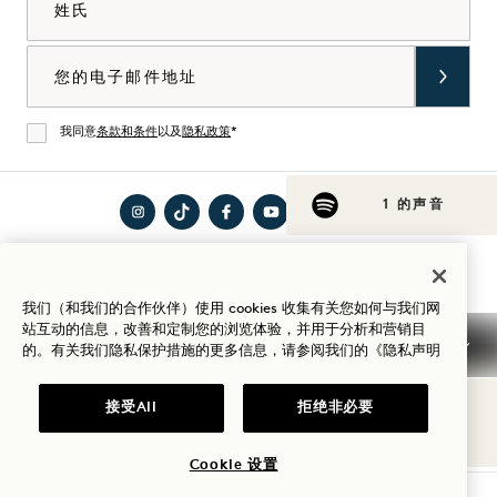
电子邮件
我同意
条款和条件
以及
隐私政策
*
同意
1 的声音
在
访问
在
在
在
访问
入住指南
Instagram
TikTok
Facebook
YouTube
LinkedIn
Spotify
上访
上的
上访
上访
上访
上的
我们（和我们的合作伙伴）使用 cookies 收集有关您如何与我们网
站互动的信息，改善和定制您的浏览体验，并用于分析和营销目
问1
1
问1
问1
问1
1
的。有关我们隐私保护措施的更多信息，请参阅我们的
《隐私声明
Hotels
Hotels
Hotels
Hotels
Hotels
Hotels
条款和条件
隐私声明
无障碍环境
Mission 条款与条件
Cookie Settings
接受All
拒绝非必要
© 2026SH Group
Cookie 设置