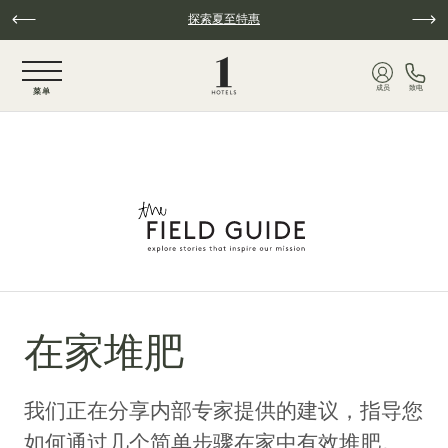
跳至主要内容
探索夏至特惠
NaN / 6
成员
致电
菜单
在家堆肥
我们正在分享内部专家提供的建议，指导您
如何通过几个简单步骤在家中有效堆肥。