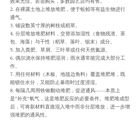
效果尤佳。若需购买，多数园艺店均有售。
2. 在裸露土地上堆放堆肥，便于蚯蚓等有益生物进行
通气。
3. 铺设数英寸厚的树枝或稻草。
4. 分层堆放堆肥材料，交替添加湿性（食物残渣、茶
包、海藻）与干性（稻草、落叶、锯末）成分。
5. 加入粪肥、草屑、三叶草或任何天然氮源。
6. 偶尔浇水保持堆肥湿润；雨水通常能完成大部分工
作。
7. 用任何材料（木板、地毯边角料）覆盖堆肥堆，既
能锁住水分，又能防止暴雨时过度浸湿。
8. 每隔几周用铁锹翻动堆肥，促进通风——本质上
是"补充"氧气，这是堆肥反应的必要条件。堆肥堆成型
后，可将新材料直接混入堆中而非分层堆放，进一步增
强堆肥的通风性。