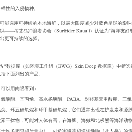
多样性的入侵物种。
用可持续的本地海鲜，以最大限度减少对蓝色星球的影响。1 Hotel H
考艾岛冲浪者协会（Surfrider Kauaʻi）认证为
"海洋友好
出更可持续的选择。
 "数据库（如环境工作组（EWG）Skin Deep 数据库）中
包括下面列出的产品。
常可以用肉眼看到）
氧酸酯、辛丙烯、高水杨酸酯、PABA、对羟基苯甲酸酯、三氯生
氧烷、环五硅氧烷和环甲基硅氧烷，它们通常出现在护发素和凝
激素干扰物，可能对人体有害，在海豚、海獭和北极熊等海洋动
在于许多肥皂和牙膏中），可危害海藻和海洋动物（及人类）的