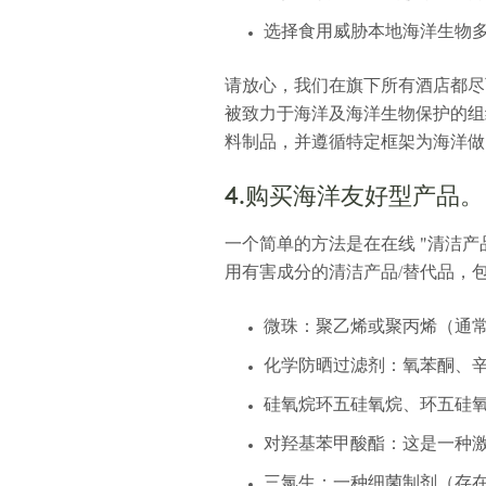
选择食用威胁本地海洋生物
请放心，我们在旗下所有酒店都尽可能选
被致力于海洋及海洋生物保护的组织——
料制品，并遵循特定框架为海洋做
4.购买海洋友好型产品。
一个简单的方法是在在线 "清洁产品
用有害成分的清洁产品/替代品，
微珠：聚乙烯或聚丙烯（通
化学防晒过滤剂：氧苯酮、辛
硅氧烷环五硅氧烷、环五硅
对羟基苯甲酸酯：这是一种
三氯生：一种细菌制剂（存