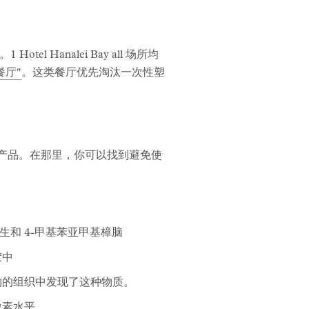
analei Bay all 场所均
餐厅"
。这类餐厅优先淘汰一次性塑
筛选产品。在那里，你可以找到避免使
和 4-甲基苯亚甲基樟脑
胶中
物的组织中发现了这种物质。
激素水平。