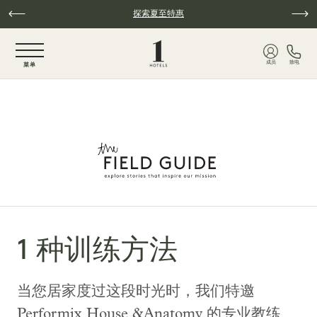
跳至主要内容
探索夏至特惠
NaN / 6
成员
致电
菜单
1 种训练方法
当您居家度过这段时光时，我们特邀
Performix House &Anatomy 的专业教练