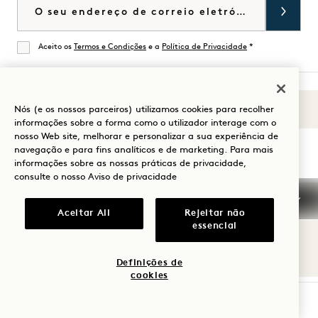
Correio eletrónico
Aceito os
Termos e Condições
e a
Política de Privacidade
*
De acordo
Nós (e os nossos parceiros) utilizamos cookies para recolher
Sons de 1
Visitar
Visitar
Visitar
Visitar
Visitar
Visitar
informações sobre a forma como o utilizador interage com o
Guia para a sua estadia
nosso Web site, melhorar e personalizar a sua experiência de
1
1
1
1
1
1
navegação e para fins analíticos e de marketing. Para mais
Hotels
Hotels
Hotels
Hotels
Hotels
Hotels
informações sobre as nossas práticas de privacidade,
no
no
no
no
no
no
consulte o nosso
Aviso de privacidade
Instagram
TikTok
Facebook
YouTube
LinkedIn
Spotify
Termos e condições
Aviso de privacidade
Aceitar All
Rejeitar não
Acessibilidade
Termos e condições Mission
essencial
Cookie Settings
© 2026 SH Group
Definições de
cookies
VERIFICAR DISPONIBILIDADE