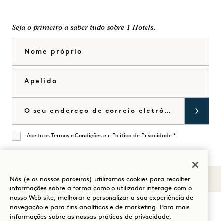
Seja o primeiro a saber tudo sobre 1 Hotels.
Nome próprio
Apelido
Correio eletrónico
Aceito os
Termos e Condições
e a
Política de Privacidade
*
De acordo
Nós (e os nossos parceiros) utilizamos cookies para recolher
Sons de 1
Visitar
Visitar
Visitar
Visitar
Visitar
Visitar
informações sobre a forma como o utilizador interage com o
Guia para a sua estadia
1
1
1
1
1
1
nosso Web site, melhorar e personalizar a sua experiência de
navegação e para fins analíticos e de marketing. Para mais
Hotels
Hotels
Hotels
Hotels
Hotels
Hotels
informações sobre as nossas práticas de privacidade,