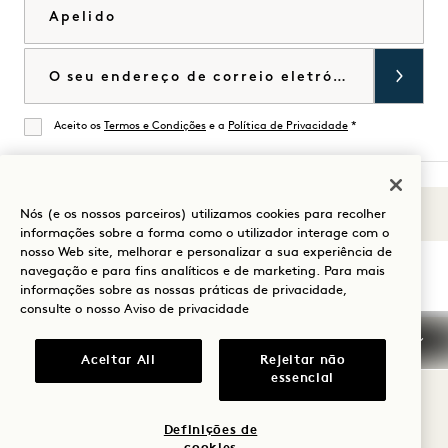
Apelido
Correio eletrónico
Aceito os
Termos e Condições
e a
Política de Privacidade
*
De acordo
Nós (e os nossos parceiros) utilizamos cookies para recolher
Sons de 1
Visitar
Visitar
Visitar
Visitar
Visitar
Visitar
informações sobre a forma como o utilizador interage com o
Guia para a sua estadia
nosso Web site, melhorar e personalizar a sua experiência de
1
1
1
1
1
1
navegação e para fins analíticos e de marketing. Para mais
Hotels
Hotels
Hotels
Hotels
Hotels
Hotels
informações sobre as nossas práticas de privacidade,
no
no
no
no
no
no
consulte o nosso
Aviso de privacidade
Instagram
TikTok
Facebook
YouTube
LinkedIn
Spotify
Termos e condições
Aviso de privacidade
Aceitar All
Rejeitar não
Acessibilidade
Termos e condições Mission
essencial
Cookie Settings
© 2026 SH Group
Definições de