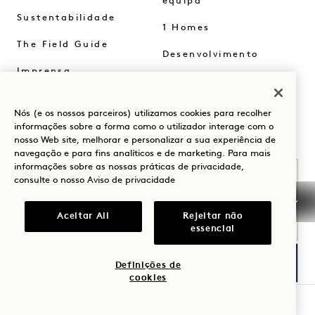
equipa
Sustentabilidade
1 Homes
The Field Guide
Desenvolvimento
Imprensa
Contactar-nos
Loja Goodthings
Nós (e os nossos parceiros) utilizamos cookies para recolher
informações sobre a forma como o utilizador interage com o
nosso Web site, melhorar e personalizar a sua experiência de
Seja o primeiro a saber tudo sobre 1 Hotels.
navegação e para fins analíticos e de marketing. Para mais
informações sobre as nossas práticas de privacidade,
Nome próprio
consulte o nosso
Aviso de privacidade
Apelido
Aceitar All
Rejeitar não
essencial
Correio eletrónico
Definições de
cookies
Aceito os
Termos e Condições
e a
Política de Privacidade
*
VERIFICAR DISPONIBILIDADE
De acordo