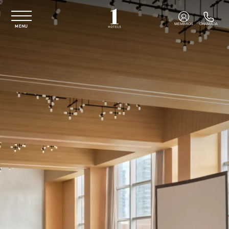
Saltar para o conteúdo principal
MEMBROS
CHAMADA
MENU