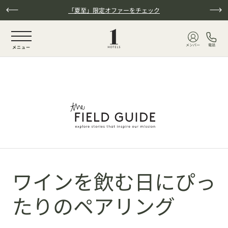
本文へスキップ
「夏至」限定オファーをチェック
NaN / 6
メンバー
電話
メニュー
ワインを飲む日にぴっ
たりのペアリング