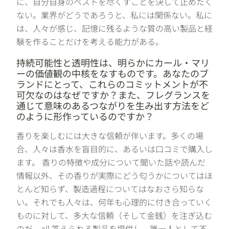
に、自分自身のベストを尽くすことを決して止めたく
ない。業界がどうであろうと、私には関係ない。私に
は、人々が感じ、記憶に残るような質の高い製品と経
験を作ることだけを考える能力がある。
持続可能性と透明性は、明らかにカール・マリ
ーの価値観の中核をなすものです。あなたのブ
ランドにとって、これらのコミットメントが不
可欠なのはなぜですか？また、フレグランスを
通じて意味のあるつながりを生み出す方法をど
のように形作っているのですか？
香りを楽しむには大きな信頼が伴います。多くの場
合、人々は香水を盲目的に、あるいは口コミで購入し
ます。 香りの特徴や成分について聞いた話や読んだ
情報以外、その香りが実際にどう匂うかについてはほ
とんど知らず、製造過程についてはなおさら知らな
い。それでも人々は、何年も心理的に付き合っていく
ものに対して、多大な信頼（そして金銭）を注ぎ込む
のだ。all 答えられる製品を提供し、誰一人として不