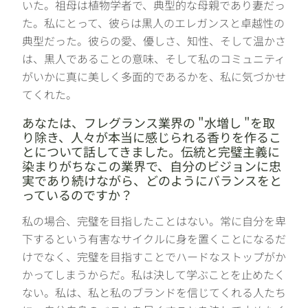
いた。祖母は植物学者で、典型的な母親であり妻だっ
た。私にとって、彼らは黒人のエレガンスと卓越性の
典型だった。彼らの愛、優しさ、知性、そして温かさ
は、黒人であることの意味、そして私のコミュニティ
がいかに真に美しく多面的であるかを、私に気づかせ
てくれた。
あなたは、フレグランス業界の "水増し "を取
り除き、人々が本当に感じられる香りを作るこ
とについて話してきました。伝統と完璧主義に
染まりがちなこの業界で、自分のビジョンに忠
実であり続けながら、どのようにバランスをと
っているのですか？
私の場合、完璧を目指したことはない。常に自分を卑
下するという有害なサイクルに身を置くことになるだ
けでなく、完璧を目指すことでハードなストップがか
かってしまうからだ。私は決して学ぶことを止めたく
ない。私は、私と私のブランドを信じてくれる人たち