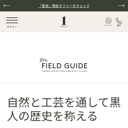
本文へスキップ
「夏至」限定オファーをチェック
NaN / 6
メンバー
電話
メニュー
自然と工芸を通して黒
人の歴史を称える