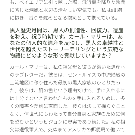
も、ベイエリアに引っ越した際、飛行機を降りた瞬間
に感じた潮風と水辺の清々しい空気でも。私はall 胸
に抱き、香りを慰めとなる抱擁として携えている。
黒人歴史月間は、黒人の創造性、回復力、遺産
を称え、祝う時期です。カール・マリーは、あ
なたの個人的な遺産を反映し、黒人の卓越性と
世代を超えたストーリーテリングという広範な
物語にどのような形で貢献していますか？
カール・マリーは、私の祖父母と彼らが築いた遺産へ
のラブレターだ。彼らは、セントルイスの中流階級の
上流地区に移り住んだ最初の黒人家族のひとりだっ
た。彼らは、肌の色という理由だけで、手に入れるに
は十分でないと言われたものを手に入れるために、多
くの障害や差別に直面した。彼らは決して揺らぐこと
なく、何世代にもわたって自分自身と家族のために何
を望むかというビジョンに忠実であり続けた。私の祖
父は退役軍人で、死ぬまでアメリカの郵便局で働いて