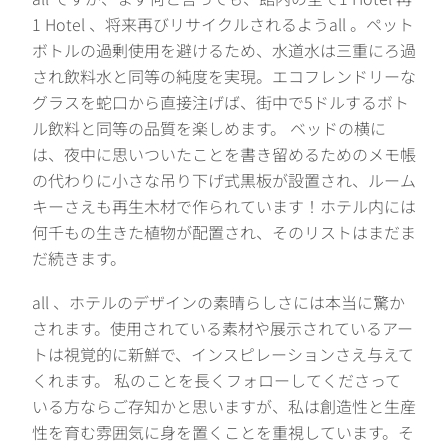
1 Hotel 、将来再びリサイクルされるようall 。ペット
ボトルの過剰使用を避けるため、水道水は三重にろ過
され飲料水と同等の純度を実現。エコフレンドリーな
グラスを蛇口から直接注げば、街中で5ドルするボト
ル飲料と同等の品質を楽しめます。 ベッドの横に
は、夜中に思いついたことを書き留めるためのメモ帳
の代わりに小さな吊り下げ式黒板が設置され、ルーム
キーさえも再生木材で作られています！ホテル内には
何千もの生きた植物が配置され、そのリストはまだま
だ続きます。
all 、ホテルのデザインの素晴らしさには本当に驚か
されます。使用されている素材や展示されているアー
トは視覚的に新鮮で、インスピレーションさえ与えて
くれます。 私のことを長くフォローしてくださって
いる方ならご存知かと思いますが、私は創造性と生産
性を育む雰囲気に身を置くことを重視しています。そ