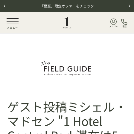
Skip to main content
「夏至」限定オファーをチェック
NaN / 6
メンバー
電話
メニュー
ゲスト投稿ミシェル・
マドセン "1 Hotel