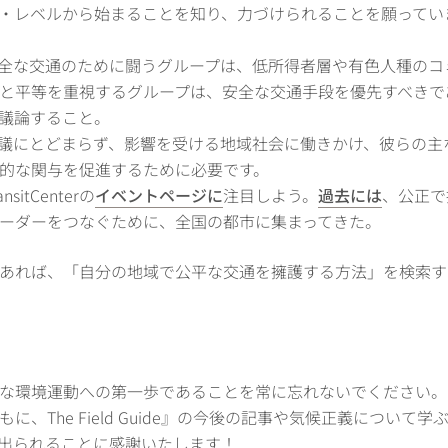
・レベルから始まることを知り、力づけられることを願ってい
全な交通のために闘うグループは、低所得者層や有色人種のコ
と平等を重視するグループは、安全な交通手段を優先すべきで
議論すること。
議にとどまらず、影響を受ける地域社会に働きかけ、彼らの主
的な関与を促進するために必要です。
ansitCenterの
イベントページに
注目しよう。
過去には
、公正で
ーダーをつなぐために、全国の都市に集まってきた。
あれば、「自分の地域で公平な交通を擁護する方法」を検索す
な環境運動への第一歩であることを常に忘れないでください。
、The Field Guide』の今後の記事や気候正義につい
出られることに感謝いたします！