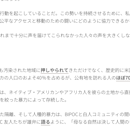
行動を起こしていることだ。この勢いを持続させるために、私
公平なアクセスと移動のための闘いにどのように協力できるか
、これまで十分に声を届けてこられなかった人々の声を大きくし
？
最も汚染された地域に
押しやられて
きただけでなく、歴史的に米
カの人口のおよそ40％を占めるが、公有地を訪れる人の
ほぼ7
は、ネイティブ・アメリカンやアフリカ人を彼らの土地から直
を絞った暴力によって存続した。
た隔離、そして人種的暴力は、BIPOCと白人コミュニティの
C 友人たちが雄弁に
語る
ように、「母なる自然は決して人間の