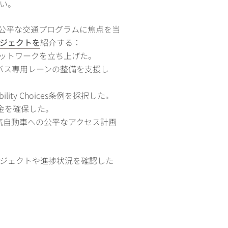
い。
公平な交通プログラムに焦点を当
ジェクトを
紹介する：
ネットワークを立ち上げた。
得し、バス専用レーンの整備を支援し
y Choices条例を採択した。
金を確保した。
気自動車への公平なアクセス計画
ジェクトや進捗状況を確認した