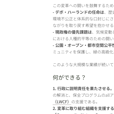
この変革への闘いを鼓舞するため
- デボ・ハーランドの任命は
、歴
環境不公正と体系的な口封じにさ
ながりを取り戻す希望を抱かせる
- 現政権の優先課題は
、気候変動と環
における人種的平等のための闘い
- 公園・オープン・都市空間公平
ミュニティを保護し、緑の高級化
このような大規模な業績が続いて
何ができる？
1. 行政に説明責任を果たさせる
の解消と、保全プログラムのal
（LWCF）
の支援である。
2. 変革に取り組む組織を支援す