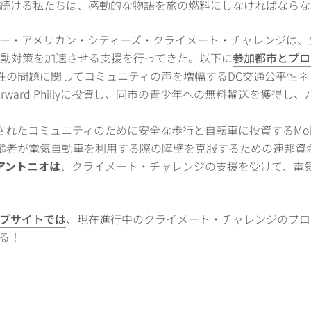
続ける私たちは、感動的な物語を旅の燃料にしなければならな
ー・アメリカン・シティーズ・クライメート・チャレンジは、
変動対策を加速させる支援を行ってきた。以下に
参加都市とプロ
性の問題に関してコミュニティの声を増幅するDC交通公平性
it Forward Phillyに投資し、同市の青少年への無料輸送を獲
れたコミュニティのために安全な歩行と自転車に投資するMobilit
齢者が電気自動車を利用する際の障壁を克服するための連邦資
アントニオは
、クライメート・チャレンジの支援を受けて、電
ブサイトでは
、現在進行中のクライメート・チャレンジのプロ
る！