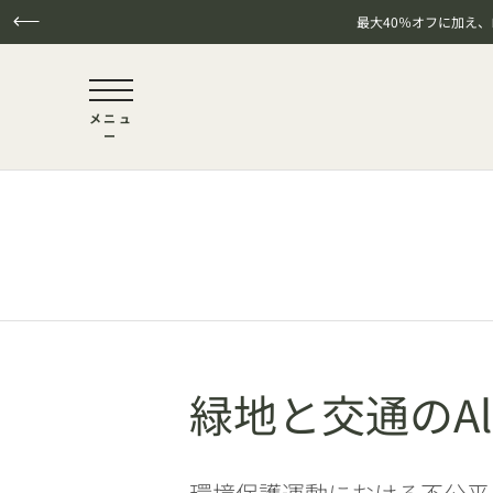
最大40％オフに加え
NaN / 6
メニュ
ー
本文へスキップ
緑地と交通のAl
環境保護運動における不公平