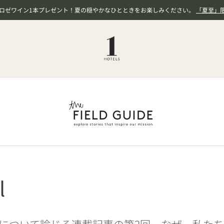
、ロゼワイン1本プレゼント！夏の穏やかなひとときをお楽しみください。
「夏至」
l
について論じる連載記事の第2回。なぜ、私た