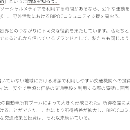
on
」といった
団体を知ろう。
ソーシャルメディアを利用する時間があるなら、公平な運動を
」運動を探求し、野外活動におけるBIPOCコミュニティ支援を誓おう。
然界とのつながりに不可欠な役割を果たしています。私たちと
であると心から信じているブランドとして、私たちも同じよう
？
行き届いていない地域における清潔で利用しやすい交通機関への投
ニティは、安全で手頃な価格の交通手段を利用する際の障壁に直面
前後の自動車所有ブームによって大きく形成された。所得格差に
けることができた。これにより所得格差が拡大し、BIPOCコ
な交通政策と投資は、それ以来続いている。