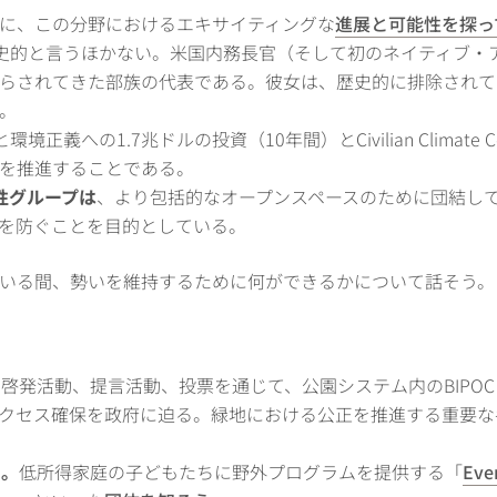
に、この分野におけるエキサイティングな
進展と可能性を探っ
史的と言うほかない。米国内務長官（そして初のネイティブ・
らされてきた部族の代表である。彼女は、歴史的に排除されて
。
境正義への1.7兆ドルの投資（10年間）とCivilian Climat
を推進することである。
性グループは
、より包括的なオープンスペースのために団結し
を防ぐことを目的としている。
いる間、勢いを維持するために何ができるかについて話そう。
。
啓発活動、提言活動、投票を通じて、公園システム内のBIPO
lアクセス確保を政府に迫る。緑地における公正を推進する重要
る。
低所得家庭の子どもたちに野外プログラムを提供する「
Eve