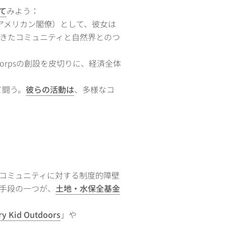
て
みよう：
アメリカン閣僚）として、彼女は
きたコミュニティと自然界とのつ
e Corpsの創設を皮切りに、経済全体
て闘う。
彼らの活動は
、多様なコ
Cコミュニティに対する制度的障壁
な手段の一つが、
土地・水保全基金
ry Kid Outdoors
」や