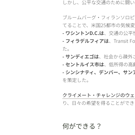
しかし、公平な交通のために闘い
ブルームバーグ・フィランソロピ
てることで、米国25都市の気候
- ワシントンD.C.は
、交通の公平
- フィラデルフィアは
、Trans
た。
- サンディエゴは
、社会から疎外さ
- セントルイス市は
、低所得の高
- シンシナティ、デンバー、サン
を策定した。
クライメート・チャレンジのウェ
り、日々の希望を得ることができ
何ができる？