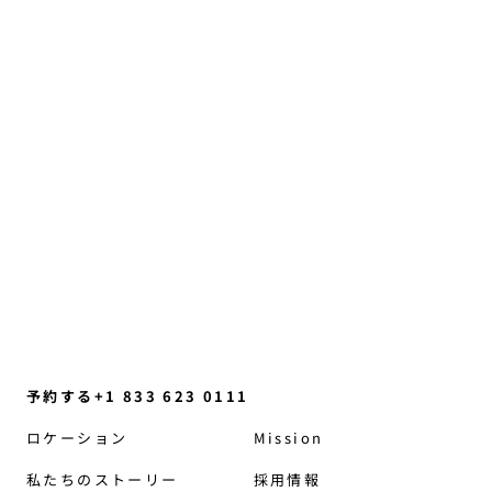
ジュールズ・フォン・ヘップに
よる「自信のリセット」
直感、日常のささやかな気づき、そして再びつ
ながりを取り戻す助けとなる、ほんの少しの考
え方の変化について語る会話……
続きを読む
予約する+1 833 623 0111
ロケーション
Mission
私たちのストーリー
採用情報