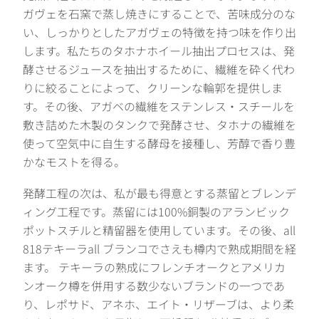
ガヴェを石窯で蒸し焼きにすることで、苦味成分のな
い、しっかりとしたアガヴェの特徴を持つ味を作り出
します。私たちのタホナホイール抽出プロセスは、発
酵させるジュースを抽出するために、繊維を砕く代わ
りに絞ることによって、クリーンな輪郭を提供しま
す。その後、アガベの繊維をステンレス・スチールを
敷き詰めた木製のタンクで発酵させ、タホナの繊維を
使って空気中に自生する酵母を接種し、芳醇で香り豊
かなモストを得る。
発酵工程の次は、私が最も得意とする蒸留とブレンデ
ィング工程です。蒸留には100%銅製のアランビック
ポットスチルと精留器を使用しています。その後、all
818テキーラall ブランコでさえも樽内で熟成期間を経
ます。 テキーラの熟成にフレンチオークとアメリカ
ンオーク樽を併用する数少ないブランドの一つであ
り、レポサド、アネホ、エイト・リザーブは、より柔