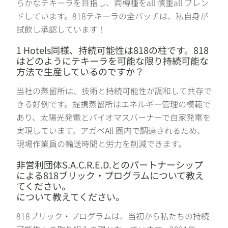
らかなテキーラを目指し、両樽種をall 慎重all ブレン
ドしています。818テキーラの全バッチは、私自身が
試飲し承認しています！
1 Hotels同様、持続可能性は818の柱です。818
はどのようにテキーラを可能な限り持続可能な
方法で生産しているのですか？
当社の蒸留所は、技術と持続可能性が調和して共存で
きる好例です。提携蒸留所はエネルギー管理の模範で
あり、太陽光発電とバイオマスバーナーで自家発電を
実現しています。アガベAll 圏内で調達されるため、
現場作業員の輸送時間と労力を削減できます。
非営利団体S.A.C.R.E.D.とのパートナーシップ
による818ブリック・プログラムについて教え
てください。
について教えてください。
818ブリック・プログラムは、当初から私たちの持続