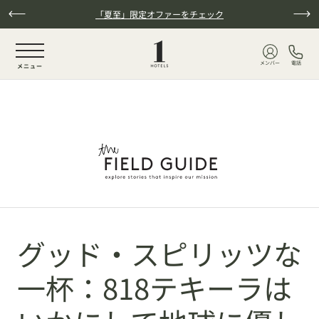
本文へスキップ
「夏至」限定オファーをチェック
NaN / 6
メンバー
電話
メニュー
グッド・スピリッツな
一杯：818テキーラは