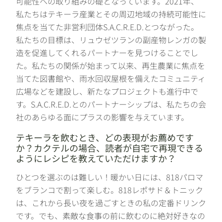
可能性への取り組みの礎となっています。2021年、
私たちはテキーラ産業とその周辺地域の持続可能性に
焦点を当てた非営利団体S.A.C.R.E.D.とつながった。
私たちの目標は、リュウゼツランの副産物レンガの製
造を促進してくれるパートナーを見つけることでし
た。私たちの関係が始まって以来、再生農業に焦点を
当てた図書館や、雨水回収屋根を備えたコミュニティ
広場などを建設し、新たなプロジェクトも進行中で
す。S.A.C.R.E.D.とのパートナーシップは、私たちの会
社のあらゆる面にプラスの影響を与えています。
テキーラを飲むとき、どの表現がお薦めです
か？カクテルの場合、読者が自宅で再現できる
ようにレシピを教えていただけますか？
ひとつを選ぶのは難しい！暖かい日には、818パロマ
をブランコで割って楽しむ。818レポサド＆トニック
は、これから長い夜を過ごすときの私の定番ドリンク
です。でも、素敵な食事の前に飲むのに絶対好きなの