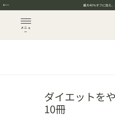
最大40％オフに加え
NaN / 6
メニュ
ー
本文へスキップ
ダイエットを
10冊