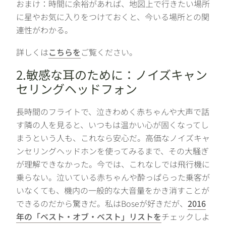
おまけ：時間に余裕があれば、地図上で行きたい場所
に星やお気に入りをつけておくと、今いる場所との関
連性がわかる。
詳しくは
こちらを
ご覧ください。
2.敏感な耳のために：ノイズキャン
セリングヘッドフォン
長時間のフライトで、泣きわめく赤ちゃんや大声で話
す隣の人を見ると、いつもは温かい心が固くなってし
まうという人も、これなら安心だ。高価なノイズキャ
ンセリングヘッドホンを使ってみるまで、その大騒ぎ
が理解できなかった。今では、これなしでは飛行機に
乗らない。泣いている赤ちゃんや酔っぱらった乗客が
いなくても、機内の一般的な大音量をかき消すことが
できるのだから驚きだ。私はBoseが好きだが、
2016
年の「ベスト・オブ・ベスト」リストを
チェックしよ