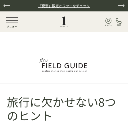
本文へスキップ
「夏至」限定オファーをチェック
NaN / 6
メンバー
電話
メニュー
旅行に欠かせない8つ
のヒント