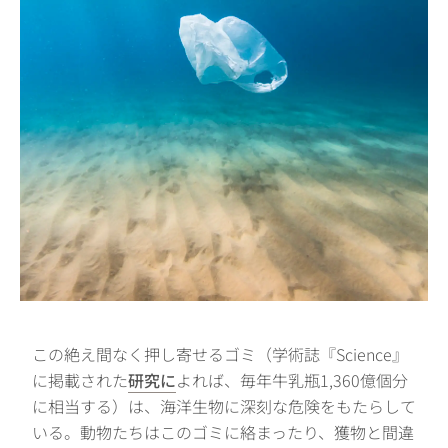
この絶え間なく押し寄せるゴミ（学術誌『Science』
に掲載された
研究に
よれば、毎年牛乳瓶1,360億個分
に相当する）は、海洋生物に深刻な危険をもたらして
いる。動物たちはこのゴミに絡まったり、獲物と間違