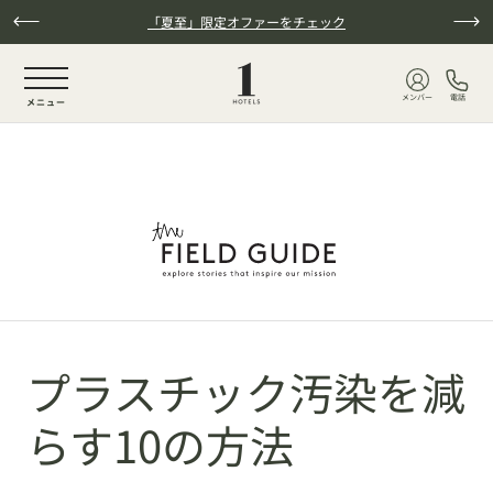
本文へスキップ
「夏至」限定オファーをチェック
NaN / 6
メンバー
電話
メニュー
プラスチック汚染を減
らす10の方法