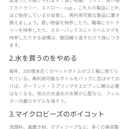
度使ったら捨てられます：買い物袋、ラップ、使い捨
てカトラリー、ストロー、cup 。これらの製品にどれ
ほど依存しているか自覚し、再利用可能な製品に置き
換えましょう。買い物袋を持参したり、職場にカトラ
リーを持参したり、スターバックスにトラベルマグを
持参したりする習慣は、数回繰り返すだけで身につき
ます。
2.水を買うのをやめる
毎年、200億本近くのペットボトルがゴミ箱に捨てら
れている。再利用可能なボトルをバッグに忍ばせてお
けば、ポーランド・スプリングやエビアンに頼る必要
はなくなる。地元の水道水の水質が心配なら、フィル
ター内蔵のモデルを探そう。
3.マイクロビーズのボイコット
洗顔料、歯磨き粉、ボディソープなど、多くの美容製