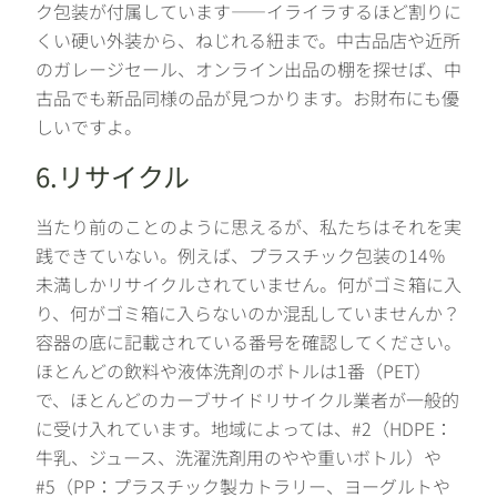
ク包装が付属しています——イライラするほど割りに
くい硬い外装から、ねじれる紐まで。中古品店や近所
のガレージセール、オンライン出品の棚を探せば、中
古品でも新品同様の品が見つかります。お財布にも優
しいですよ。
6.リサイクル
当たり前のことのように思えるが、私たちはそれを実
践できていない。例えば、プラスチック包装の14％
未満しかリサイクルされていません。何がゴミ箱に入
り、何がゴミ箱に入らないのか混乱していませんか？
容器の底に記載されている番号を確認してください。
ほとんどの飲料や液体洗剤のボトルは1番（PET）
で、ほとんどのカーブサイドリサイクル業者が一般的
に受け入れています。地域によっては、#2（HDPE：
牛乳、ジュース、洗濯洗剤用のやや重いボトル）や
#5（PP：プラスチック製カトラリー、ヨーグルトや