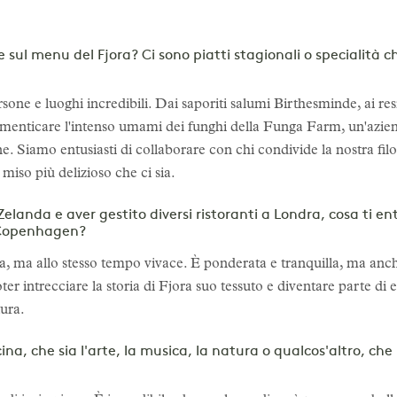
sul menu del Fjora? Ci sono piatti stagionali o specialità che 
one e luoghi incredibili. Dai saporiti salumi Birthesminde, ai resi
imenticare l'intenso umami dei funghi della Funga Farm, un'azien
ione. Siamo entusiasti di collaborare con chi condivide la nostra 
 miso più delizioso che ci sia.
elanda e aver gestito diversi ristoranti a Londra, cosa ti ent
a Copenhagen?
va, ma allo stesso tempo vivace. È ponderata e tranquilla, ma anc
er intrecciare la storia di Fjora suo tessuto e diventare parte di 
tura.
cucina, che sia l'arte, la musica, la natura o qualcos'altro, c