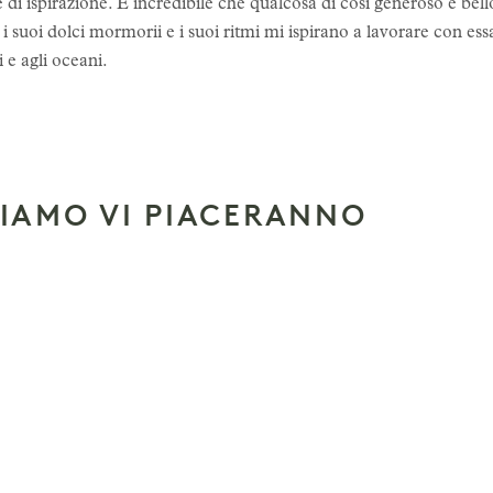
 di ispirazione. È incredibile che qualcosa di così generoso e be
 i suoi dolci mormorii e i suoi ritmi mi ispirano a lavorare con ess
i e agli oceani.
SIAMO VI PIACERANNO