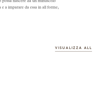
llo possa nascere da un minuscolo
a e a imparare da essa in all forme,
LE STOR
VISUALIZZA ALL