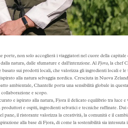
orte, non solo accoglierà i viaggiatori nel cuore della capital
dalla natura, dalle sfumature e dall'intenzione. Al
Fjora
, la chef 
asato sui prodotti locali, che valorizza gli ingredienti locali e l
 ispirato alla natura selvaggia nordica. Cresciuta in Nuova Zeland
atto ambientale, Chantelle porta una sensibilità globale in quest
, collaborazione e scopo.
urato e ispirato alla natura, Fjora il delicato equilibrio tra luce 
 produttori e ospiti, ingredienti selvatici e tecniche raffinate. Da
del pane, il ristorante valorizza la creatività, la comunità e il ca
pirazione alla base di Fjora, di come la sostenibilità sia intessuta i