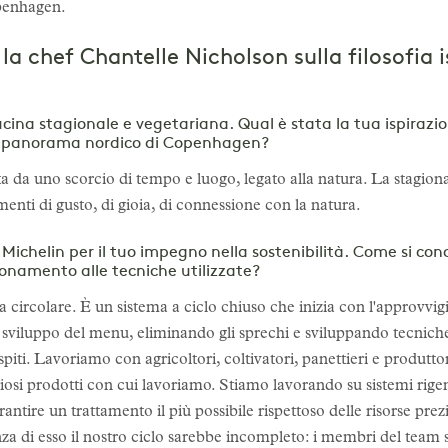
openhagen.
a chef Chantelle Nicholson sulla filosofia i
cucina stagionale e vegetariana. Qual è stata la tua ispirazi
el panorama nordico di Copenhagen?
a da uno scorcio di tempo e luogo, legato alla natura. La stagional
nti di gusto, di gioia, di connessione con la natura.
Michelin per il tuo impegno nella sostenibilità. Come si conc
ionamento alle tecniche utilizzate?
 circolare. È un sistema a ciclo chiuso che inizia con l'approvvi
 sviluppo del menu, eliminando gli sprechi e sviluppando tecniche
ospiti. Lavoriamo con agricoltori, coltivatori, panettieri e produtto
liosi prodotti con cui lavoriamo. Stiamo lavorando su sistemi rig
ntire un trattamento il più possibile rispettoso delle risorse pre
a di esso il nostro ciclo sarebbe incompleto: i membri del team s