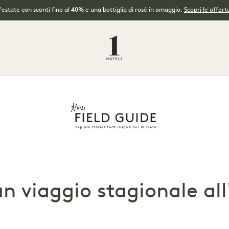
l'estate con sconti fino al 40% e una bottiglia di rosé in omaggio.
Scopri le offerte
un viaggio stagionale all