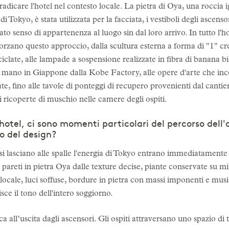
adicare l'hotel nel contesto locale. La pietra di Oya, una roccia 
di Tokyo, è stata utilizzata per la facciata, i vestiboli degli ascenso
o senso di appartenenza al luogo sin dal loro arrivo. In tutto l'hot
fforzano questo approccio, dalla scultura esterna a forma di "1" cr
iciclate, alle lampade a sospensione realizzate in fibra di banana b
 a mano in Giappone dalla Kobe Factory, alle opere d'arte che inc
ate, fino alle tavole di ponteggi di recupero provenienti dal cantier
ti ricoperte di muschio nelle camere degli ospiti.
otel, ci sono momenti particolari del percorso dell'
to del design?
i si lasciano alle spalle l'energia di Tokyo entrano immediatamente
: pareti in pietra Oya dalle texture decise, piante conservate su 
 locale, luci soffuse, bordure in pietra con massi imponenti e musi
sce il tono dell'intero soggiorno.
a all’uscita dagli ascensori. Gli ospiti attraversano uno spazio di