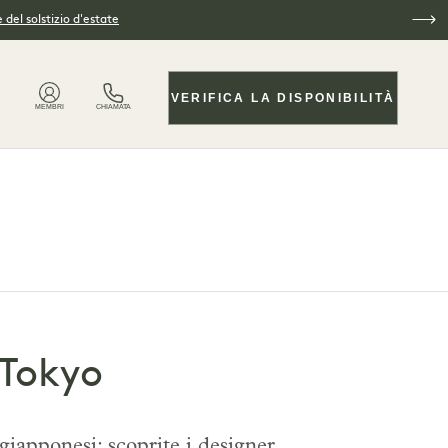
 del solstizio d'estate
VERIFICA LA DISPONIBILITÀ
MEMBRI
CHIAMATA
 Tokyo
 giapponesi: scoprite i designer