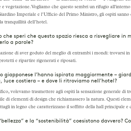
e vegetazione. Vogliamo che questo sembri un rifugio all'interno d
Giardino Imperiale e l’Ufficio del Primo Ministro, gli ospiti sanno 
a tranquillità dell’hotel.
 che speri che questo spazio riesca a risvegliare in 
erlo a parole?
sazione di aver goduto del meglio di entrambi i mondi: trovarsi in 
rotetti e ripartire rigenerati e riposati.
o giapponese l’hanno ispirata maggiormente – giardi
, luce costiera – e dove li ritroviamo nell’hotel?
fico, volevamo trasmettere agli ospiti la sensazione generale di t
le di elementi di design che richiamassero la natura. Questi elemen
ettagli in legno che caratterizzano il soffitto della hall principale e 
“bellezza” e la “sostenibilità” coesistono davvero? 