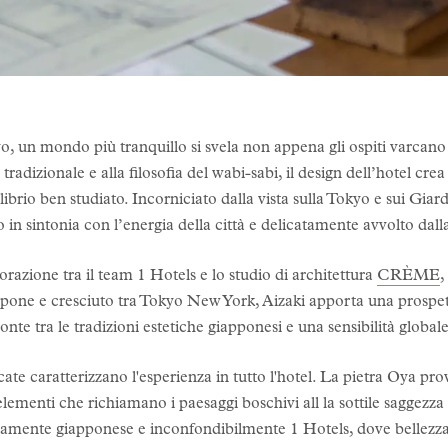
yo, un mondo più tranquillo si svela non appena gli ospiti varcano
tradizionale e alla filosofia del wabi-sabi, il design dell’hotel crea
ibrio ben studiato. Incorniciato dalla vista sulla Tokyo e sui Giard
 in sintonia con l’energia della città e delicatamente avvolto dal
orazione tra il team 1 Hotels e lo studio di architettura
CRÈME
,
pone e cresciuto tra Tokyo New York, Aizaki apporta una prospetti
ponte tra le tradizioni estetiche giapponesi e una sensibilità glob
icate caratterizzano l'esperienza in tutto l'hotel. La pietra Oya pro
 elementi che richiamano i paesaggi boschivi all la sottile saggezza 
camente giapponese e inconfondibilmente 1 Hotels, dove bellezza