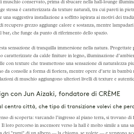
 di muschio conservato, prima di sbucare nella hall-lounge illumin
ge stessa è caratterizzata da texture naturali, tra cui pareti in pi
na suggestiva installazione a soffitto ispirata ai motivi dei tradizi
i recupero grezzo aggiunge calore e sostanza, mentre lampadari in 
l bar, che funge da punto di riferimento dello spazio.
ta sensazione di tranquilla immersione nella natura. Progettate 
o caratterizzate da calde finiture in legno, illuminazione d’ambien
relle con texture che trasmettono una sensazione di naturalezza pi
no da consolle a forma di fioriera, mentre opere d’arte in bambù rea
azioni di muschio aggiungono ulteriori livelli di texture e autenti
sign con Jun Aizaki, fondatore di CRÈME
l centro città, che tipo di transizione volevi che per
nso di scoperta: varcando l’ingresso al piano terra, si trovano di
Il loro percorso in ascensore verso la hall è molto simile a una sal
za dei "rami" di un albero — la chioma, se volete — e vengono acc