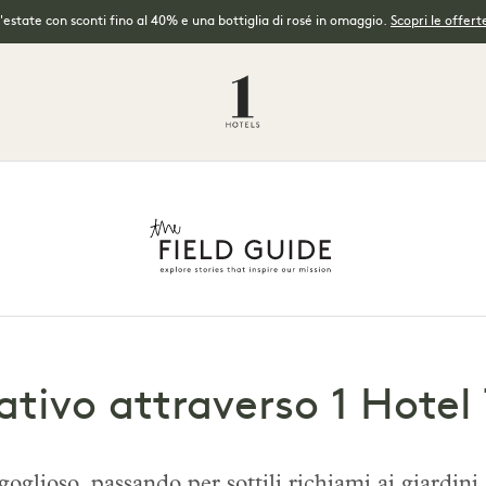
l'estate con sconti fino al 40% e una bottiglia di rosé in omaggio.
Scopri le offerte
ativo attraverso 1 Hotel
goglioso, passando per sottili richiami ai giardini