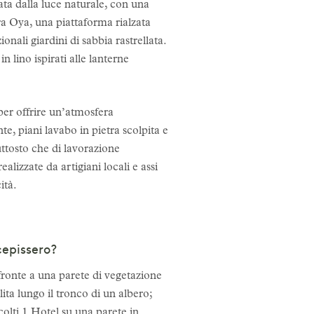
ata dalla luce naturale, con una
etra Oya, una piattaforma rialzata
onali giardini di sabbia rastrellata.
lino ispirati alle lanterne
per offrire un’atmosfera
te, piani lavabo in pietra scolpita e
uttosto che di lavorazione
lizzate da artigiani locali e assi
cità.
cepissero?
 fronte a una parete di vegetazione
ita lungo il tronco di un albero;
olti 1 Hotel su una parete in