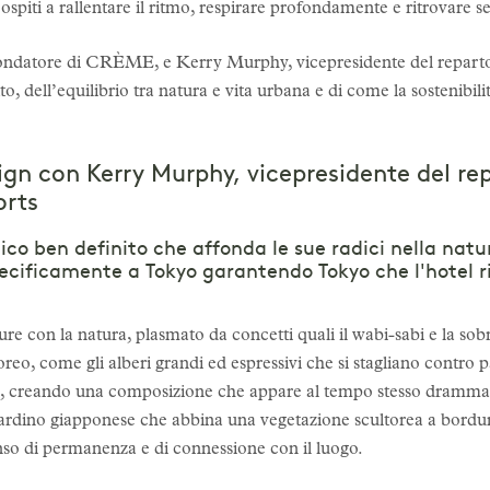
ospiti a rallentare il ritmo, respirare profondamente e ritrovare se 
fondatore di CRÈME, e Kerry Murphy, vicepresidente del repart
to, dell’equilibrio tra natura e vita urbana e di come la sostenibili
sign con Kerry Murphy, vicepresidente del re
orts
stico ben definito che affonda le sue radici nella nat
specificamente a Tokyo garantendo Tokyo che l'hote
 con la natura, plasmato da concetti quali il wabi-sabi e la sobrie
eo, come gli alberi grandi ed espressivi che si stagliano contro 
ate, creando una composizione che appare al tempo stesso drammati
iardino giapponese che abbina una vegetazione scultorea a bordure
so di permanenza e di connessione con il luogo.