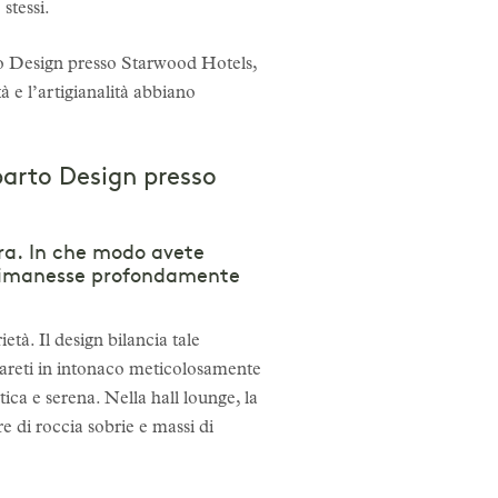
stessi.
o Design presso Starwood Hotels,
tà e l’artigianalità abbiano
parto Design presso
ura. In che modo avete
l rimanesse profondamente
tà. Il design bilancia tale
pareti in intonaco meticolosamente
ca e serena. Nella hall lounge, la
 di roccia sobrie e massi di