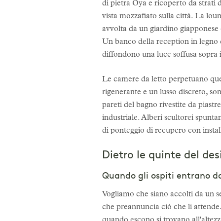
di pietra Oya e ricoperto da strati
vista mozzafiato sulla città. La loun
avvolta da un giardino giapponese e u
Un banco della reception in legno d
diffondono una luce soffusa sopra i
Le camere da letto perpetuano ques
rigenerante e un lusso discreto, son
pareti del bagno rivestite da piast
industriale. Alberi scultorei spunta
di ponteggio di recupero con install
Dietro le quinte del de
Quando gli ospiti entrano da
Vogliamo che siano accolti da un se
che preannuncia ciò che li attende. 
quando escono si trovano all'altez