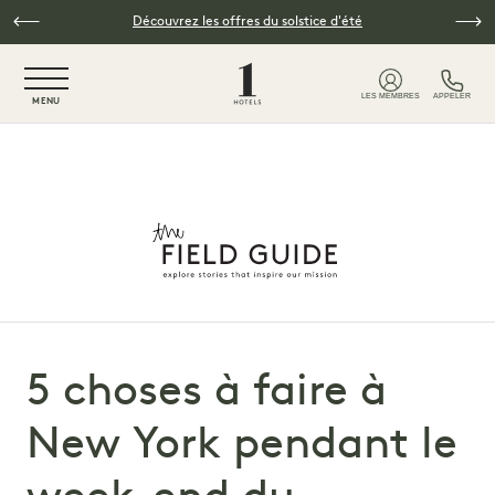
Skip to main content
Découvrez les offres du solstice d'été
NaN / 6
LES MEMBRES
APPELER
MENU
5 choses à faire à
New York pendant le