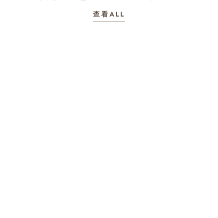
故事
查看ALL
大自然最甜蜜的仪式