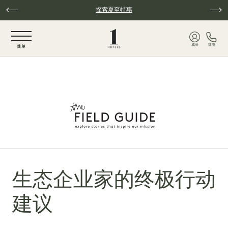
跳至主要内容
探索夏至特惠
NaN / 6
成员
致电
菜单
生态企业家的终极行动
建议