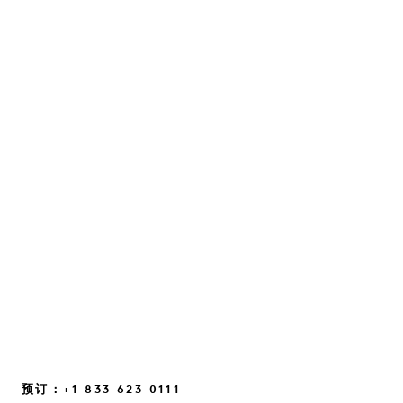
与朱尔斯·冯·赫普一起重塑自信
一场关于直觉、日常中的灵光一现，以及那些帮
助我们重新建立联系的细微思维转变的对话……
继续阅读
预订：+1 833 623 0111