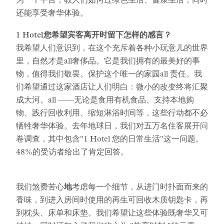
为一个平台，教人们如何过绿色生活、健康生活，同时
还能享受奢华体验。
1 Hotel您希望宾客离开时留下怎样的感言？
我希望人们意识到，在这个充斥着各种小玩意儿的世界
里，自然才是all奢侈品。它是我们拥有的最美好的事
物，值得我们敬畏。保护这个唯一的家园all 责任。我
们希望通过这家酒店让人们明白：微小的改变终将汇聚
成大河。all ——无论是食用有机食品、支持本地购
物、践行回收利用、缩短淋浴时间等，这些行动都不必
牺牲奢华体验。去年地球日，我们对五万名住客展开问
卷调查，其中包含"1 Hotel 您的日常生活"这一问题。
48%的受访者给出了肯定回答。
我们煞费苦心
地
考虑每一个细节，从进门时扑面而来的
香味，到进入房间时使用的再生可回收木质钥匙卡，再
到枕头、床单和床垫。我们希望让这些体验既奢华又可